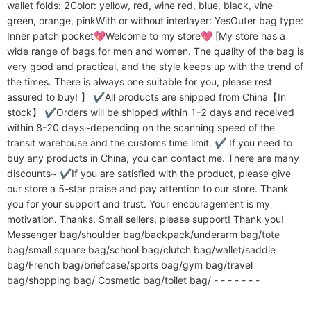
wallet folds: 2Color: yellow, red, wine red, blue, black, vine 
green, orange, pinkWith or without interlayer: YesOuter bag type: 
Inner patch pocket💖Welcome to my store💖 [My store has a 
wide range of bags for men and women. The quality of the bag is 
very good and practical, and the style keeps up with the trend of 
the times. There is always one suitable for you, please rest 
assured to buy! 】 ✔All products are shipped from China【In 
stock】 ✔Orders will be shipped within 1-2 days and received 
within 8-20 days~depending on the scanning speed of the 
transit warehouse and the customs time limit. ✔ If you need to 
buy any products in China, you can contact me. There are many 
discounts~ ✔If you are satisfied with the product, please give 
our store a 5-star praise and pay attention to our store. Thank 
you for your support and trust. Your encouragement is my 
motivation. Thanks. Small sellers, please support! Thank you! 
Messenger bag/shoulder bag/backpack/underarm bag/tote 
bag/small square bag/school bag/clutch bag/wallet/saddle 
bag/French bag/briefcase/sports bag/gym bag/travel 
bag/shopping bag/ Cosmetic bag/toilet bag/ - - - - - - -