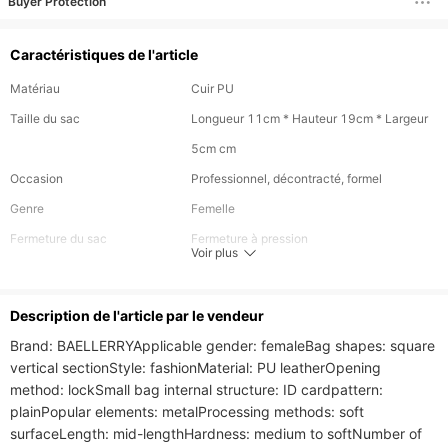
Buyer Protection
Caractéristiques de l'article
Matériau
Cuir PU
Taille du sac
Longueur 11cm * Hauteur 19cm * Largeur
5cm cm
Occasion
Professionnel, décontracté, formel
Genre
Femelle
Fermeture du sac
Fermeture à pression
Voir plus
Marque
baellerry
Description de l'article par le vendeur
Brand: BAELLERRYApplicable gender: femaleBag shapes: square 
vertical sectionStyle: fashionMaterial: PU leatherOpening 
method: lockSmall bag internal structure: ID cardpattern: 
plainPopular elements: metalProcessing methods: soft 
surfaceLength: mid-lengthHardness: medium to softNumber of 