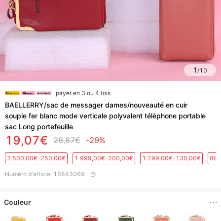
1
/
10
payer en 3 ou 4 fois
BAELLERRY/sac de messager dames/nouveauté en cuir
souple fer blanc mode verticale polyvalent téléphone portable
sac Long portefeuille
19,07€
26,87€
-29%
2 500,00€-250,00€
1 999,00€-200,00€
1 299,00€-130,00€
889
Numéro d'article
:
16843069
Couleur