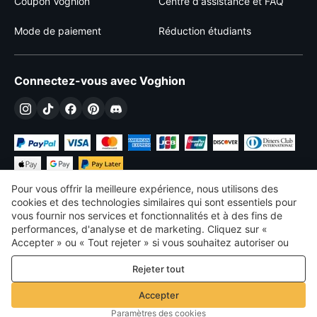
Coupon Voghion
Centre d'assistance et FAQ
Mode de paiement
Réduction étudiants
Connectez-vous avec Voghion
Pour vous offrir la meilleure expérience, nous utilisons des
cookies et des technologies similaires qui sont essentiels pour
vous fournir nos services et fonctionnalités et à des fins de
performances, d'analyse et de marketing. Cliquez sur «
€
EUR
France
Accepter » ou « Tout rejeter » si vous souhaitez autoriser ou
refuser tout. cookies à des fins de performance, d’analyse et
©
2026
Voghion
Rejeter tout
de marketing. Pour plus de détails, consultez notre
Politique de
termes et conditions
confidentialité et de cookies
Politique de confidentialité et de cookies
Accepter
Règles communautaires
Paramètres des cookies