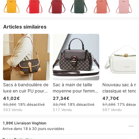
Articles similaires
Sacs à bandoulière de
Sac à main de taille
Nouveau sac à m
luxe en cuir PU pour
moyenne pour femme,
classique et tend
femmes, sacs à main
sacoche de créateur,
sac bandoulière
41,02€
27,34€
47,70€
et sacs à main de
sac à bandoulière de
polyvalent, sac id
50,36€
19%
désactivé
33,76€
19%
désactivé
57,38€
17%
désact
couleur contrastée
luxe en cuir PU avec
pour les trajets
593 Vendu
517 Vendu
687 Vendu
poignée supérieure
quotidiens, sac 
simple et luxueux
1,99€ Livraison Voghion
Arrive dans 18 à 30 jours ouvrables