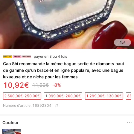
1
/
6
payer en 3 ou 4 fois
Cao Shi recommande la même bague sertie de diamants haut
de gamme qu'un bracelet en ligne populaire, avec une bague
luxueuse et de niche pour les femmes
10,92€
11,90€
-8%
2 500,00€-250,00€
1 999,00€-200,00€
1 299,00€-130,00€
889
Numéro d'article
:
16892304
Couleur