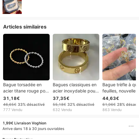
Articles similaires
Bague torsadée en
Bagues classiques en
Bague trèfle à qu
acier titane rouge pour
acier inoxydable pour
feuilles, nouvelle
hommes et femmes,
femmes et hommes,
bague super flash
31,18€
37,35€
44,63€
style tendance et
bijoux de couleur or,
exquise, tempéra
46,65€
33%
désactivé
55,18€
32%
désactivé
61,96€
28%
désact
simple, avec une
cadeau de mariage
simple, personnali
777 Vendu
632 Vendu
863 Vendu
grande sensibilité
haut de gamme, l
luxe, polyvalent,
1,99€ Livraison Voghion
Arrive dans 18 à 30 jours ouvrables