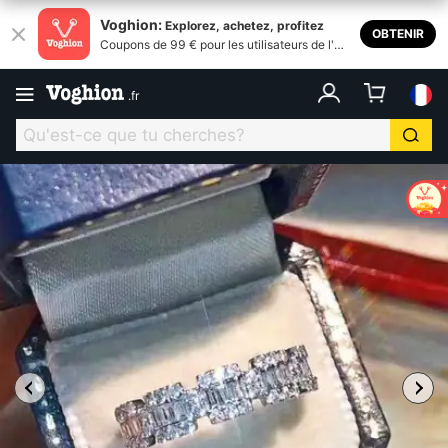
Voghion:
Explorez, achetez, profitez
OBTENIR
Coupons de 99 € pour les utilisateurs de l'ap
plication
.
fr