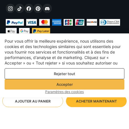
Pour vous offrir la meilleure expérience, nous utilisons des
cookies et des technologies similaires qui sont essentiels pour
vous fournir nos services et fonctionnalités et à des fins de
performances, d'analyse et de marketing. Cliquez sur «
€
EUR
France
Accepter » ou « Tout rejeter » si vous souhaitez autoriser ou
refuser tout. cookies à des fins de performance, d’analyse et
©
2026
Voghion
Rejeter tout
de marketing. Pour plus de détails, consultez notre
Politique de
termes et conditions
confidentialité et de cookies
Politique de confidentialité et de cookies
Accepter
Règles communautaires
Paramètres des cookies
AJOUTER AU PANIER
ACHETER MAINTENANT
Méthode d'expédition prise en charge
- Protection de l'acheteur -
10,92€