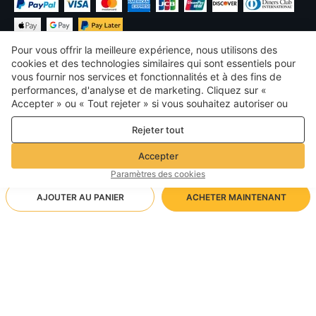
Pour vous offrir la meilleure expérience, nous utilisons des
cookies et des technologies similaires qui sont essentiels pour
vous fournir nos services et fonctionnalités et à des fins de
performances, d'analyse et de marketing. Cliquez sur «
€
EUR
France
Accepter » ou « Tout rejeter » si vous souhaitez autoriser ou
refuser tout. cookies à des fins de performance, d’analyse et
©
2026
Voghion
Rejeter tout
de marketing. Pour plus de détails, consultez notre
Politique de
termes et conditions
confidentialité et de cookies
Politique de confidentialité et de cookies
Accepter
Règles communautaires
Paramètres des cookies
AJOUTER AU PANIER
ACHETER MAINTENANT
Méthode d'expédition prise en charge
- Protection de l'acheteur -
10,92€
Achats sans soucis
1,99€ via Livraison standard gratuite sur les commandes
12,48€
-
12
%
Remboursement intégral si vous ne recevez pas votre commande
supérieures à20.00€
F1745 Platine/6
; Remboursement intégral/partiel si l'article n'est pas conforme à la
description
Arrivez dans 18-30 jours ouvrés