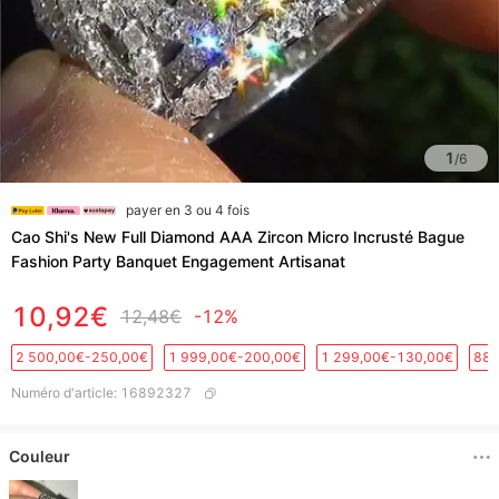
1
/
6
payer en 3 ou 4 fois
Cao Shi's New Full Diamond AAA Zircon Micro Incrusté Bague
Fashion Party Banquet Engagement Artisanat
10,92€
12,48€
-12%
2 500,00€-250,00€
1 999,00€-200,00€
1 299,00€-130,00€
889
Numéro d'article
:
16892327
Couleur