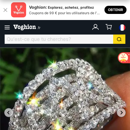
Voghion:
Explorez, achetez, profitez
OBTENIR
Coupons de 99 € pour les utilisateurs de l'ap
plication
.
fr