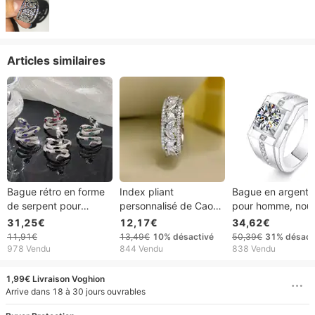
Articles similaires
Bague rétro en forme
Index pliant
Bague en argent 
de serpent pour
personnalisé de Cao
pour homme, nouv
femme, bague ouverte
Shi, édition large, avec
collection, à quat
31,25€
12,17€
34,62€
haut de gamme
feuilles de fleurs, yeux
griffes, style chev
11,91€
13,49€
10%
désactivé
50,39€
31%
désact
tendance de créateur
de cheval, bague en
japonais et coréen
978 Vendu
844 Vendu
838 Vendu
de niche Instagram
forme d'olive, bague
luxueuse, ronde, 
de mode
pierre Mosang
1,99€ Livraison Voghion
Arrive dans 18 à 30 jours ouvrables