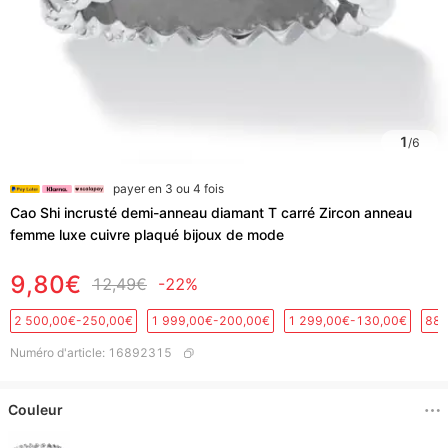
1
/
6
payer en 3 ou 4 fois
Cao Shi incrusté demi-anneau diamant T carré Zircon anneau
femme luxe cuivre plaqué bijoux de mode
9,80€
12,49€
-22%
2 500,00€-250,00€
1 999,00€-200,00€
1 299,00€-130,00€
889
Numéro d'article
:
16892315
Couleur