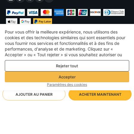
Pour vous offrir la meilleure expérience, nous utilisons des
cookies et des technologies similaires qui sont essentiels pour
vous fournir nos services et fonctionnalités et à des fins de
performances, d'analyse et de marketing. Cliquez sur «
€
EUR
France
Accepter » ou « Tout rejeter » si vous souhaitez autoriser ou
refuser tout. cookies à des fins de performance, d’analyse et
©
2026
Voghion
Rejeter tout
de marketing. Pour plus de détails, consultez notre
Politique de
termes et conditions
confidentialité et de cookies
Politique de confidentialité et de cookies
Accepter
Règles communautaires
Paramètres des cookies
AJOUTER AU PANIER
ACHETER MAINTENANT
Méthode d'expédition prise en charge
- Protection de l'acheteur -
9,80€
Achats sans soucis
1,99€ via Livraison standard gratuite sur les commandes
12,49€
-
21
%
Remboursement intégral si vous ne recevez pas votre commande
supérieures à20.00€
F1733 Platine/6