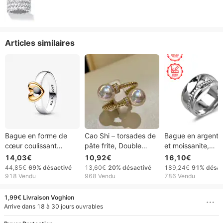
Articles similaires
Bague en forme de
Cao Shi – torsades de
Bague en argent 
cœur coulissant
pâte frite, Double
et moissanite,
bicolore brillante pour
perle réglable, anneau
élégante pour fe
14,03€
10,92€
16,10€
femme 2024
d'ouverture classique
Design raffiné et
44,85€
69%
désactivé
13,60€
20%
désactivé
189,24€
91%
désac
délicat japonais,
luxueux, idéale au
918 Vendu
968 Vendu
786 Vendu
essentiel pour
quotidien, en voy
pour un anniversa
1,99€ Livraison Voghion
ou toute autre
Arrive dans 18 à 30 jours ouvrables
occasion spéciale