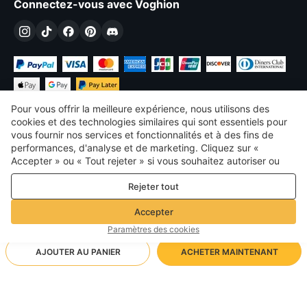
Connectez-vous avec Voghion
Pour vous offrir la meilleure expérience, nous utilisons des
cookies et des technologies similaires qui sont essentiels pour
vous fournir nos services et fonctionnalités et à des fins de
performances, d'analyse et de marketing. Cliquez sur «
€
EUR
France
Accepter » ou « Tout rejeter » si vous souhaitez autoriser ou
refuser tout. cookies à des fins de performance, d’analyse et
©
2026
Voghion
Rejeter tout
de marketing. Pour plus de détails, consultez notre
Politique de
termes et conditions
confidentialité et de cookies
Politique de confidentialité et de cookies
Accepter
Règles communautaires
Paramètres des cookies
AJOUTER AU PANIER
ACHETER MAINTENANT
Méthode d'expédition prise en charge
- Protection de l'acheteur -