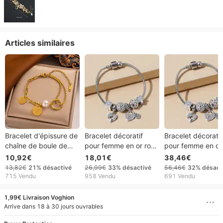
Articles similaires
Bracelet d'épissure de
Bracelet décoratif
Bracelet décoratif
chaîne de boule de
pour femme en or rose
pour femme en or
perle de pendentif de
avec perles creuses
avec perles creus
10,92€
18,01€
38,46€
pièce de monnaie de
sculptées et diamants
sculptées et diam
13,82€
21%
désactivé
26,99€
33%
désactivé
56,46€
32%
désact
la reine Elizabeth d'or
brillants Pan Family
brillants Family L
715 Vendu
958 Vendu
691 Vendu
en acier titane
Love
1,99€ Livraison Voghion
Arrive dans 18 à 30 jours ouvrables