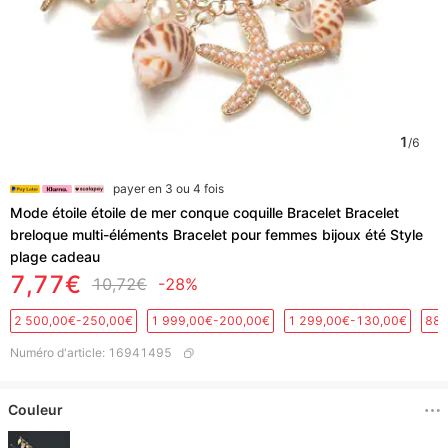
1
/
6
payer en 3 ou 4 fois
Mode étoile étoile de mer conque coquille Bracelet Bracelet
breloque multi-éléments Bracelet pour femmes bijoux été Style
plage cadeau
7,77€
10,72€
-28%
2 500,00€-250,00€
1 999,00€-200,00€
1 299,00€-130,00€
889
Numéro d'article
:
16941495
Couleur