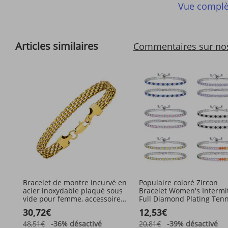
Vue complè
Articles similaires
Commentaires sur no
Bracelet de montre incurvé en
Populaire coloré Zircon
acier inoxydable plaqué sous
Bracelet Women's Intermi
vide pour femme, accessoire
Full Diamond Plating Tenn
tendance en or
Chain Jewelry
30,72€
12,53€
48,51€
-36%
désactivé
20,81€
-39%
désactivé