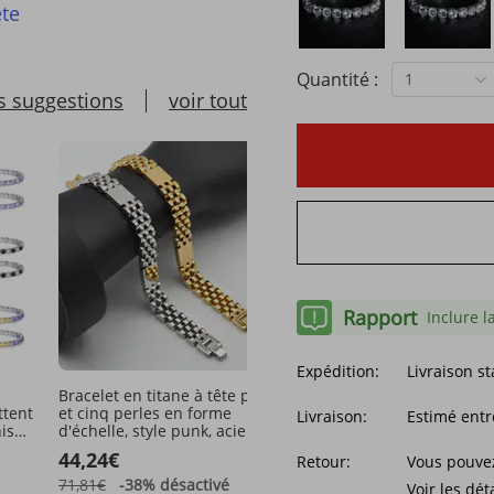
te
Quantité :
1
s suggestions
voir tout
Rapport
Inclure l
Expédition:
Livraison s
Bracelet en titane à tête plate
Bracelet de perles intég
ttent
et cinq perles en forme
doigt, chaîne fine multic
Livraison:
Estimé entr
is
d'échelle, style punk, acier
tendance de niche
inoxydable raffiné, très
personnalisée
44,24€
22,02€
Retour:
Vous pouvez
tendance
71,81€
-38%
désactivé
Voir les dét