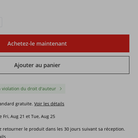
Achetez-le maintenant
Ajouter au panier
a violation du droit d'auteur
tandard gratuite.
Voir les détails
ré au
Bracelet ajustable pour
Bracelet tennis en arge
ouche,
femme, style luxueux et léger,
sterling 925 plaqué or 
e Fri, Aug 21 et Tue, Aug 25
orné d'un nœud en forme de
zircon cubique de haut
cœur et d'ours, collection
qualité, hypoallergéniq
21,51€
83,11€
 retourner le produit dans les 30 jours suivant sa réception.
européenne et américaine Pan
cadeau idéal
Family.
31,69€
-32%
désactivé
110,81€
-24%
désactiv
ails