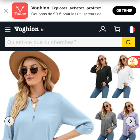
Voghion:
Explorez, achetez, profitez
OBTENIR
Coupons de 99 € pour les utilisateurs de l'ap
plication
.
fr