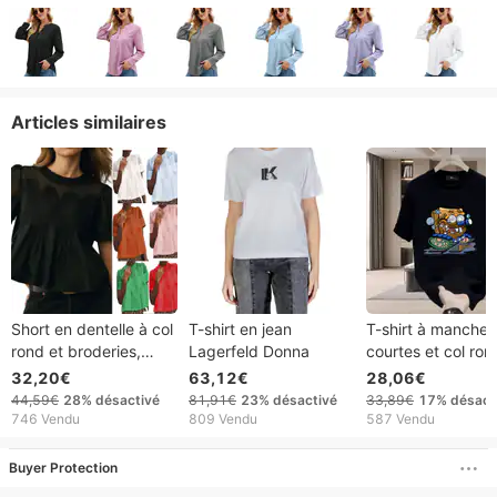
Articles similaires
Short en dentelle à col
T-shirt en jean
T-shirt à manches
rond et broderies,
Lagerfeld Donna
courtes et col ron
couleur unie, ourlet
pour femme, de h
32,20€
63,12€
28,06€
ample, style européen
qualité, 2024, X
44,59€
28%
désactivé
81,91€
23%
désactivé
33,89€
17%
désact
et américain (2026)
746 Vendu
809 Vendu
587 Vendu
Buyer Protection