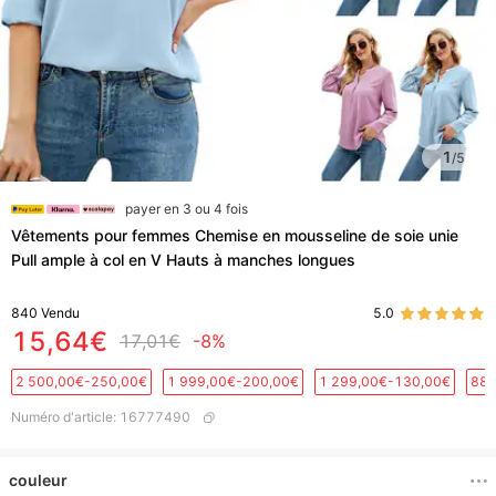
1
/
5
payer en 3 ou 4 fois
Vêtements pour femmes Chemise en mousseline de soie unie
Pull ample à col en V Hauts à manches longues
840
Vendu
5.0
15,64€
17,01€
-8%
2 500,00€-250,00€
1 999,00€-200,00€
1 299,00€-130,00€
889
Numéro d'article
:
16777490
couleur