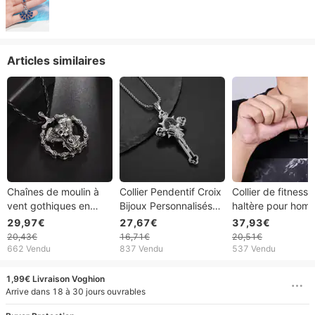
Articles similaires
Chaînes de moulin à
Collier Pendentif Croix
Collier de fitness
vent gothiques en
Bijoux Personnalisés
haltère pour hom
métal lourd européen
Homme
la mode
29,97€
27,67€
37,93€
et américain, colliers
20,43€
16,71€
20,51€
de crâne, accessoires
662 Vendu
837 Vendu
537 Vendu
cool de moto pour
hommes, accessoires
1,99€ Livraison Voghion
exagérés
Arrive dans 18 à 30 jours ouvrables