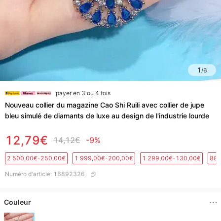
1
/
6
payer en 3 ou 4 fois
Nouveau collier du magazine Cao Shi Ruili avec collier de jupe
bleu simulé de diamants de luxe au design de l'industrie lourde
12,79€
14,12€
-9%
2 500,00€-250,00€
1 999,00€-200,00€
1 299,00€-130,00€
889
Numéro d'article
:
16892326
Couleur