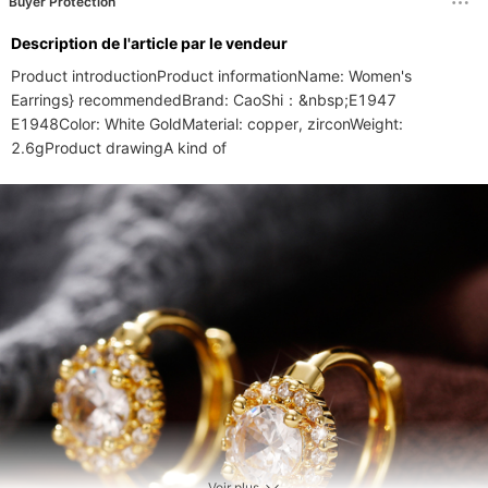
Buyer Protection
Description de l'article par le vendeur
Product introductionProduct informationName: Women's 
Earrings} recommendedBrand: CaoShi：&nbsp;E1947 
E1948Color: White GoldMaterial: copper, zirconWeight: 
2.6gProduct drawingA kind of
Voir plus