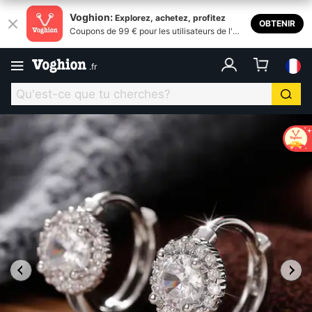
Voghion:
Explorez, achetez, profitez
OBTENIR
Coupons de 99 € pour les utilisateurs de l'ap
plication
.
fr