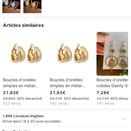
Articles similaires
Boucles d'oreilles
Boucles d'oreilles
Boucles d'oreilles
simples en métal
simples en métal
créoles Dainty Su
texturé, style rétro,
texturé, style rétro,
Snake Dangle
21,63€
21,63€
7,26€
double couche, haut
double couche, haut
30,85€
30%
désactivé
33,11€
35%
désactivé
12,12€
40%
désact
de gamme, style
de gamme, style
825 Vendu
562 Vendu
797 Vendu
cercle exagéré, style
cercle exagéré, style
japonais et coréen
japonais et coréen
1,99€ Livraison Voghion
Arrive dans 18 à 30 jours ouvrables