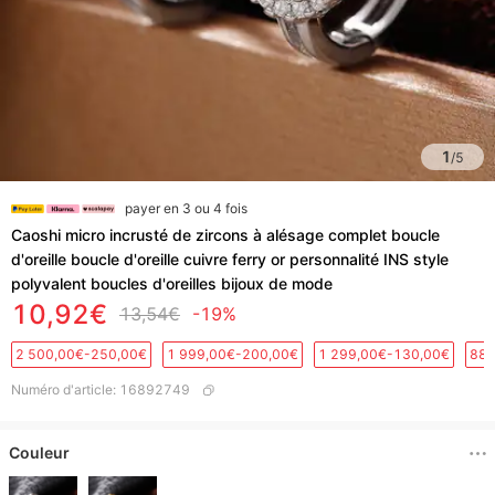
1
/
5
payer en 3 ou 4 fois
Caoshi micro incrusté de zircons à alésage complet boucle
d'oreille boucle d'oreille cuivre ferry or personnalité INS style
polyvalent boucles d'oreilles bijoux de mode
10,92€
13,54€
-19%
2 500,00€-250,00€
1 999,00€-200,00€
1 299,00€-130,00€
889
Numéro d'article
:
16892749
Couleur