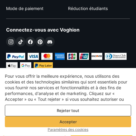
Mode de paiement
Réduction étudiants
Connectez-vous avec Voghion
Pour vous offrir la meilleure expérience, nous utilisons des
cookies et des technologies similaires qui sont essentiels pour
vous fournir nos services et fonctionnalités et à des fins de
performances, d'analyse et de marketing. Cliquez sur «
€
EUR
France
Accepter » ou « Tout rejeter » si vous souhaitez autoriser ou
refuser tout. cookies à des fins de performance, d’analyse et
©
2026
Voghion
Rejeter tout
de marketing. Pour plus de détails, consultez notre
Politique de
termes et conditions
confidentialité et de cookies
Politique de confidentialité et de cookies
Accepter
Règles communautaires
Paramètres des cookies