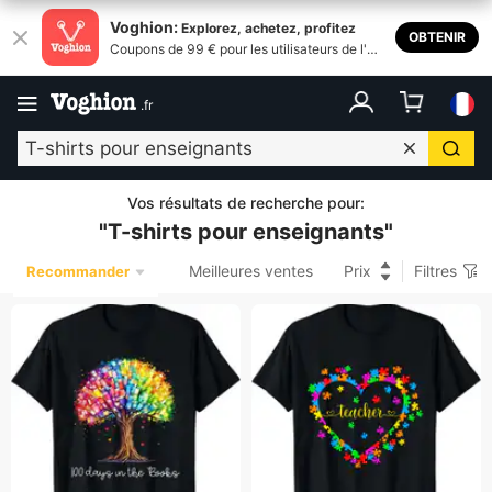
Voghion:
Explorez, achetez, profitez
OBTENIR
Coupons de 99 € pour les utilisateurs de l'ap
plication
.
fr
Vos résultats de recherche pour
:
"
T-shirts pour enseignants
"
Meilleures ventes
Prix
Filtres
Recommander