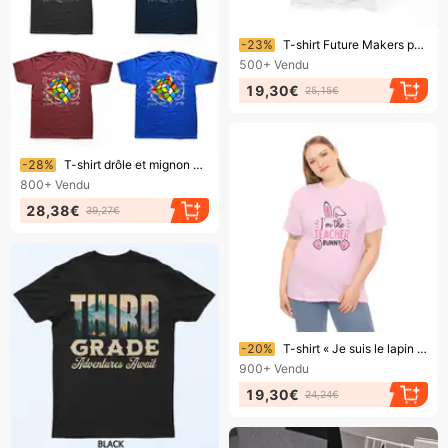
Bientôt la fin !
-23%
T-shirt Future Makers pour hommes et femmes | Cadeau idéal pour les enseignants
500+
Vendu
19,30€
25,15€
Bientôt la fin !
-28%
T-shirt drôle et mignon Rubik Rubix Rubics pour les professeurs de mathématiques en coton à manches courtes, streetwear, cadeaux d'anniversaire, t-shirt d'été
800+
Vendu
28,38€
39,27€
Bientôt la fin !
-20%
T-shirt « Je suis le lapin prof » pour homme et femme | Idéal pour l'école au quotidien
900+
Vendu
19,30€
24,24€