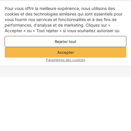
Pour vous offrir la meilleure expérience, nous utilisons des
cookies et des technologies similaires qui sont essentiels pour
vous fournir nos services et fonctionnalités et à des fins de
performances, d'analyse et de marketing. Cliquez sur «
Accepter » ou « Tout rejeter » si vous souhaitez autoriser ou
refuser tout. cookies à des fins de performance, d’analyse et
Rejeter tout
de marketing. Pour plus de détails, consultez notre
Politique de
confidentialité et de cookies
Accepter
Paramètres des cookies
HAUT DE PAGE
Information d'entreprise
Service Clients
À propos de Voghion
Contactez-nous
Programme d'affiliation
Politique d'expédition