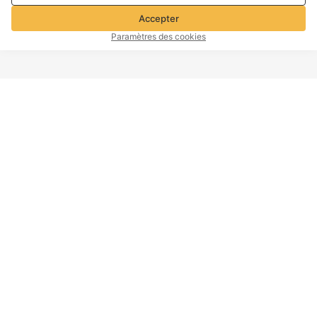
confidentialité et de cookies
Accepter
Paramètres des cookies
HAUT DE PAGE
Information d'entreprise
Service Clients
À propos de Voghion
Contactez-nous
Programme d'affiliation
Politique d'expédition
Voghion
Politique de retour
Voghion Bolg
Politique de remboursement
Imprimer
Politique de propriété
intellectuelle