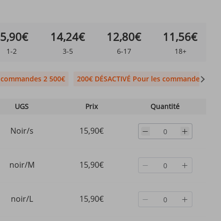
5,90€
14,24€
12,80€
11,56€
1-2
3-5
6-17
18+
s commandes 2 500€
200€ DÉSACTIVÉ Pour les commandes 1 99
UGS
Prix
Quantité
Noir/s
15,90€
noir/M
15,90€
noir/L
15,90€