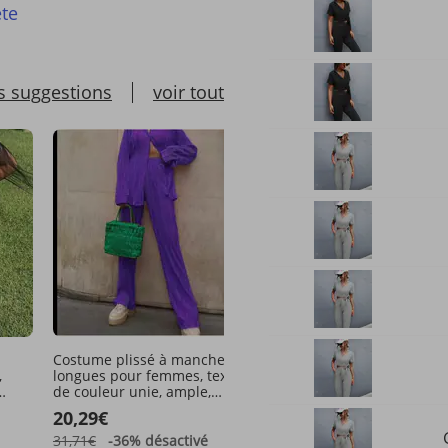
te
s suggestions
voir tout
Costume plissé à manches
Diyun 2025 Printemps Ét
,
longues pour femmes, texture
Européen et Américain S
de couleur unie, ample,
bohème décontracté vac
amincissant, à la mode,
géométrique color-block
20,29€
33,99€
tempérament décontracté
31,71€
-36%
désactivé
56,52€
-39%
désactivé