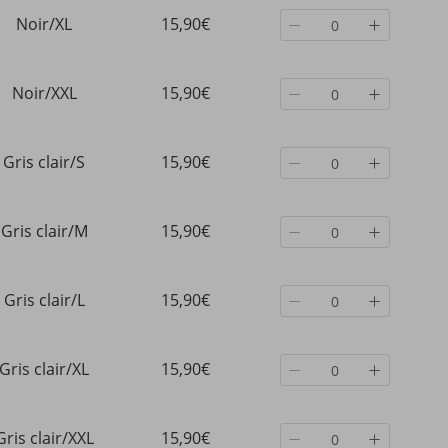
Noir/XL
15,90€
Noir/XXL
15,90€
Gris clair/S
15,90€
Gris clair/M
15,90€
Gris clair/L
15,90€
é
Ensemble deux pièces short et
Robe deux pièces de sp
Gris clair/XL
15,90€
tyle
pull style resort décontracté
de loisirs pour femmes,
ances
européen-américain DiYun -
nouvelle collection d'a
 short
Vêtements femme 2025
à la mode
35,66€
31,33€
Gris clair/XXL
15,90€
69,97€
-49%
désactivé
45,29€
-30%
désactivé