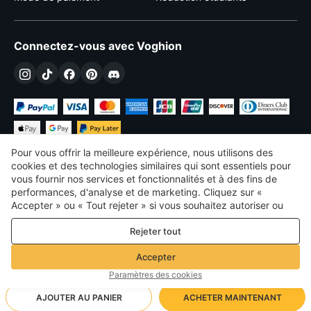
Connectez-vous avec Voghion
Pour vous offrir la meilleure expérience, nous utilisons des
cookies et des technologies similaires qui sont essentiels pour
vous fournir nos services et fonctionnalités et à des fins de
performances, d'analyse et de marketing. Cliquez sur «
€
EUR
France
Accepter » ou « Tout rejeter » si vous souhaitez autoriser ou
refuser tout. cookies à des fins de performance, d’analyse et
©
2026
Voghion
Rejeter tout
de marketing. Pour plus de détails, consultez notre
Politique de
termes et conditions
confidentialité et de cookies
Politique de confidentialité et de cookies
Accepter
Règles communautaires
Paramètres des cookies
AJOUTER AU PANIER
ACHETER MAINTENANT