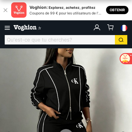
Voghion:
Explorez, achetez, profitez
OBTENIR
Coupons de 99 € pour les utilisateurs de l'ap
plication
.
fr