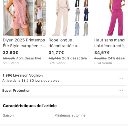
Diyun 2025 Printemps
Robe longue
Haut sans manch
Été Style européen et
décontractée à
uni décontracté,
américain décontracté
manches longues pour
pantalon taille ha
32,63€
31,77€
34,57€
vacances Gilet short
femme, collection
jambes larges, sty
58,89€
45%
désactivé
42,71€
26%
désactivé
45,33€
24%
désact
en rayonne couleur
automne-hiver 2025,
transfrontalier
525 Vendu
879 Vendu
864 Vendu
unie
style européen et
européen et amér
américain, avec
1,99€ Livraison Voghion
cordon de serrage,
Arrive dans 18 à 30 jours ouvrables
couleur unie.
Buyer Protection
Caractéristiques de l'article
Saison
Printemps automne