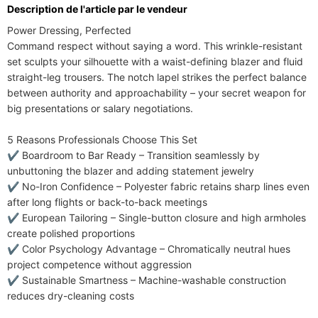
Description de l'article par le vendeur
Power Dressing, Perfected​​

Command respect without saying a word. This wrinkle-resistant 
set sculpts your silhouette with a waist-defining blazer and fluid 
straight-leg trousers. The notch lapel strikes the perfect balance 
between authority and approachability – your secret weapon for 
big presentations or salary negotiations.

​​5 Reasons Professionals Choose This Set​​

✔️ ​​Boardroom to Bar Ready​​ – Transition seamlessly by 
unbuttoning the blazer and adding statement jewelry

✔️ ​​No-Iron Confidence​​ – Polyester fabric retains sharp lines even 
after long flights or back-to-back meetings

✔️ ​​European Tailoring​​ – Single-button closure and high armholes 
create polished proportions

✔️ ​​Color Psychology Advantage​​ – Chromatically neutral hues 
project competence without aggression

✔️ ​​Sustainable Smartness​​ – Machine-washable construction 
reduces dry-cleaning costs
