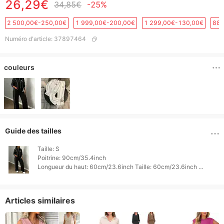
26,29€
34,85€
-25%
2 500,00€-250,00€
1 999,00€-200,00€
1 299,00€-130,00€
889
Numéro d'article
:
37897464
couleurs
Guide des tailles
Taille: S

Poitrine: 90cm/35.4inch

Longueur du haut: 60cm/23.6inch Taille: 60cm/23.6inch 
Longueur inférieure: 98cm/38.6inch 
Articles similaires