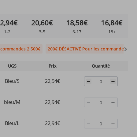
2,94€
20,60€
18,58€
16,84€
1-2
3-5
6-17
18+
s commandes 2 500€
200€ DÉSACTIVÉ Pour les commandes 1 99
UGS
Prix
Quantité
Bleu/S
22,94€
bleu/M
22,94€
Bleu/L
22,94€