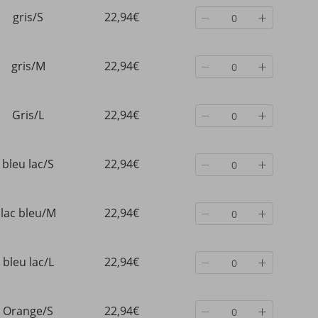
gris/S
22,94€
gris/M
22,94€
Gris/L
22,94€
bleu lac/S
22,94€
lac bleu/M
22,94€
K - T-
Vêtements pour femmes,
Ensemble de soutien-g
bleu lac/L
22,94€
enue
ensemble de yoga, deux
sport à dos élastique et
 pour
pièces, vêtements de fitness
de yoga sans bords pou
sexy, sport, manches longues,
femmes
20,50€
9,15€
rayé, couleur unie, taille haute,
Orange/S
22,94€
pantalon rayé