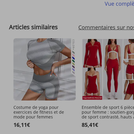
Vue complè
Articles similaires
Commentaires sur no
Costume de yoga pour
Ensemble de sport 6 pièc
exercices de fitness et de
pour femme : soutien-gor
mode pour femmes
de sport contrasté, hauts 
manches longues/courtes
16,11€
85,41€
pantalon, short et jupe, t
de gym et de yoga