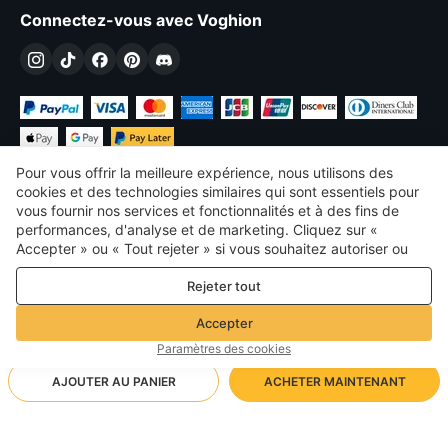
Connectez-vous avec Voghion
Pour vous offrir la meilleure expérience, nous utilisons des
cookies et des technologies similaires qui sont essentiels pour
vous fournir nos services et fonctionnalités et à des fins de
performances, d'analyse et de marketing. Cliquez sur «
€
EUR
France
Accepter » ou « Tout rejeter » si vous souhaitez autoriser ou
refuser tout. cookies à des fins de performance, d’analyse et
©
2026
Voghion
Rejeter tout
de marketing. Pour plus de détails, consultez notre
Politique de
termes et conditions
confidentialité et de cookies
Politique de confidentialité et de cookies
Accepter
Règles communautaires
Paramètres des cookies
AJOUTER AU PANIER
ACHETER MAINTENANT
Méthode d'expédition prise en charge
- Protection de l'acheteur -