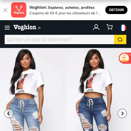
Voghion:
Explorez, achetez, profitez
OBTENIR
Coupons de 99 € pour les utilisateurs de l'ap
plication
.
fr