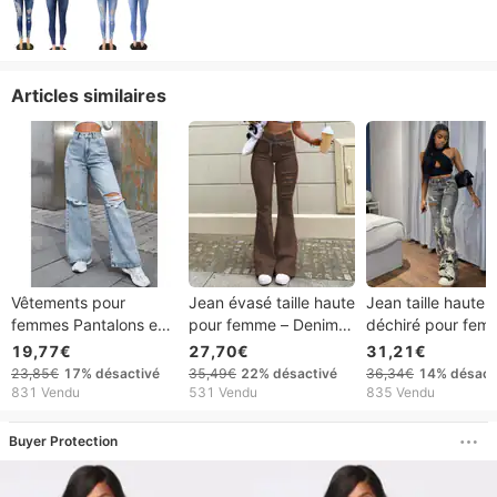
Articles similaires
Vêtements pour
Jean évasé taille haute
Jean taille haute
femmes Pantalons en
pour femme – Denim
déchiré pour fem
denim tendance
stretch avec détails
Pantalon en deni
19,77€
27,70€
31,21€
Vêtements pour
usés (S-XXL, marron
stretch confortabl
23,85€
17%
désactivé
35,49€
22%
désactivé
36,34€
14%
désact
femmes Vente à chaud
café)
style urbain (Gris/
831 Vendu
531 Vendu
835 Vendu
Pantalons déchirés à
XS-2XL)
la mode décontractée
Buyer Protection