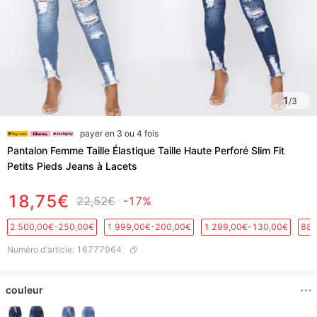
1
/
3
payer en 3 ou 4 fois
Pantalon Femme Taille Élastique Taille Haute Perforé Slim Fit
Petits Pieds Jeans à Lacets
18,75€
22,52€
-17%
2 500,00€-250,00€
1 999,00€-200,00€
1 299,00€-130,00€
889
Numéro d'article
:
16777964
couleur