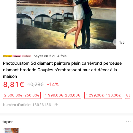
1
/
5
payer en 3 ou 4 fois
PhotoCustom 5d diamant peinture plein carré/rond perceuse
diamant broderie Couples s'embrassent mur art décor à la
maison
8,81€
10,28€
-14%
2 500,00€-250,00€
1 999,00€-200,00€
1 299,00€-130,00€
889
Numéro d'article
:
16926136
taper