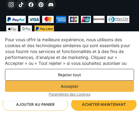
Pour vous offrir la meilleure expérience, nous utilisons des
cookies et des technologies similaires qui sont essentiels pour
vous fournir nos services et fonctionnalités et à des fins de
performances, d'analyse et de marketing. Cliquez sur «
€
EUR
France
Accepter » ou « Tout rejeter » si vous souhaitez autoriser ou
refuser tout. cookies à des fins de performance, d’analyse et
©
2026
Voghion
Rejeter tout
de marketing. Pour plus de détails, consultez notre
Politique de
termes et conditions
confidentialité et de cookies
Politique de confidentialité et de cookies
Accepter
Règles communautaires
Paramètres des cookies
AJOUTER AU PANIER
ACHETER MAINTENANT
Méthode d'expédition prise en charge
- Protection de l'acheteur -
8,81€
Achats sans soucis
1,99€ via Livraison standard gratuite sur les commandes