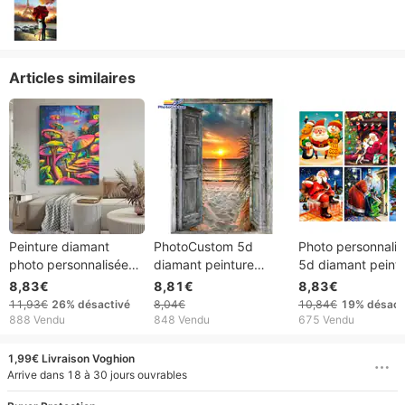
Articles similaires
Peinture diamant
PhotoCustom 5d
Photo personnali
photo personnalisée
diamant peinture
5d diamant peint
5d, broderie complète
paysage de plage à
père noël Kits
8,83€
8,81€
8,83€
de diamant rond,
l'extérieur de la
bricolage diamant
11,93€
26%
désactivé
8,04€
10,84€
19%
désact
paysage de forêt
fenêtre plein
broderie mosaïqu
888 Vendu
848 Vendu
675 Vendu
enchantée, décoration
carré/rond perceuse
mur cadeau déco
de maison
diamant broderie mur
pour la maison
1,99€ Livraison Voghion
art cadeau Unique
Arrive dans 18 à 30 jours ouvrables