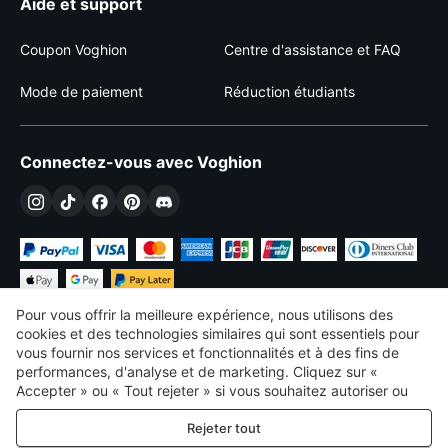
Aide et support
Coupon Voghion
Centre d'assistance et FAQ
Mode de paiement
Réduction étudiants
Connectez-vous avec Voghion
Pour vous offrir la meilleure expérience, nous utilisons des
cookies et des technologies similaires qui sont essentiels pour
vous fournir nos services et fonctionnalités et à des fins de
performances, d'analyse et de marketing. Cliquez sur «
€
EUR
France
Accepter » ou « Tout rejeter » si vous souhaitez autoriser ou
refuser tout. cookies à des fins de performance, d’analyse et
©
2026
Voghion
Rejeter tout
de marketing. Pour plus de détails, consultez notre
Politique de
termes et conditions
confidentialité et de cookies