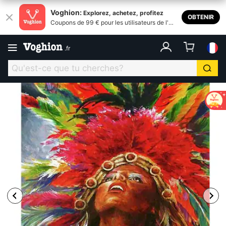
Voghion:
Explorez, achetez, profitez
OBTENIR
Coupons de 99 € pour les utilisateurs de l'ap
plication
.
fr