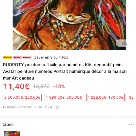
1
/
5
payer en 3 ou 4 fois
RUOPOTY peinture à l'huile par numéros Kits décoratif peint
Avatar peinture numéros Portrait numérique décor à la maison
mur Art cadeau
11,40€
13,87€
-18%
2 500,00€-250,00€
1 999,00€-200,00€
1 299,00€-130,00€
889
Numéro d'article
:
16941924
taper