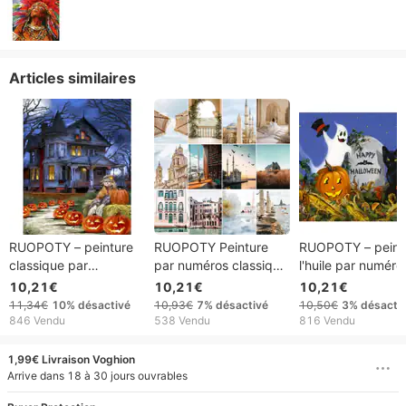
Articles similaires
RUOPOTY – peinture
RUOPOTY Peinture
RUOPOTY – peint
classique par
par numéros classique
l'huile par numéro
numéros, peintures
sur toile Dessin
dessin fait à la ma
10,21€
10,21€
10,21€
décoratives faites à la
d'image Paysage
pierre tombale
11,34€
10%
désactivé
10,93€
7%
désactivé
10,50€
3%
désacti
main, château
architectural
d'halloween, lant
846 Vendu
538 Vendu
816 Vendu
d'halloween, paysage
spectaculaire Peinture
citrouille, décorat
de route de citrouille,
par numéros Cadeau
de maison, cadea
1,99€ Livraison Voghion
décoration de maison,
personnalisé
Arrive dans 18 à 30 jours ouvrables
cadeau