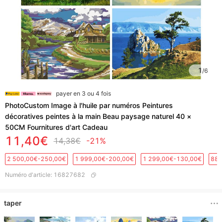
1
/
6
payer en 3 ou 4 fois
PhotoCustom Image à l'huile par numéros Peintures
décoratives peintes à la main Beau paysage naturel 40 ×
50CM Fournitures d'art Cadeau
11,40€
14,38€
-21%
2 500,00€-250,00€
1 999,00€-200,00€
1 299,00€-130,00€
889
Numéro d'article
:
16827682
taper