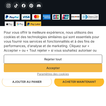
Pour vous offrir la meilleure expérience, nous utilisons des
cookies et des technologies similaires qui sont essentiels pour
vous fournir nos services et fonctionnalités et à des fins de
performances, d'analyse et de marketing. Cliquez sur «
€
EUR
France
Accepter » ou « Tout rejeter » si vous souhaitez autoriser ou
refuser tout. cookies à des fins de performance, d’analyse et
©
2026
Voghion
Rejeter tout
de marketing. Pour plus de détails, consultez notre
Politique de
termes et conditions
confidentialité et de cookies
Politique de confidentialité et de cookies
Accepter
Règles communautaires
Paramètres des cookies
AJOUTER AU PANIER
ACHETER MAINTENANT
Méthode d'expédition prise en charge
- Protection de l'acheteur -
11,40€
Achats sans soucis