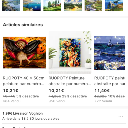
Articles similaires
RUOPOTY 40 × 50cm
RUOPOTY Peinture
RUOPOTY peintu
peinture par numéros
abstraite par numéros
abstraite par num
fait à la main dessin
Dessin d'image fait à
peinture à la main
10,21€
10,21€
11,40€
d'image Halloween
la main Femme jouant
peintures décorat
10,74€
5%
désactivé
14,35€
29%
désactivé
12,62€
10%
désact
citrouille hibou décor à
du violoncelle Peinture
mer voilier peintu
684 Vendu
950 Vendu
722 Vendu
la maison cadeau
pour peinture Cadeau
numéros décor à 
personnalisé
unique
maison mur Art
1,99€ Livraison Voghion
cadeau
Arrive dans 18 à 30 jours ouvrables