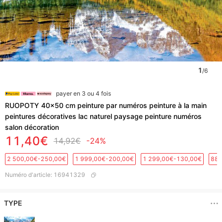
1
/
6
payer en 3 ou 4 fois
RUOPOTY 40x50 cm peinture par numéros peinture à la main
peintures décoratives lac naturel paysage peinture numéros
salon décoration
11,40€
14,92€
-24%
2 500,00€-250,00€
1 999,00€-200,00€
1 299,00€-130,00€
889
Numéro d'article
:
16941329
TYPE