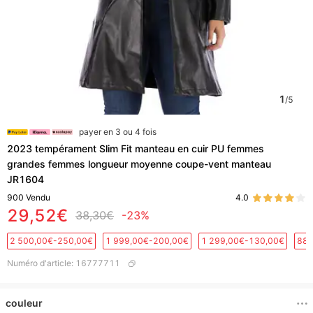
1
/
5
payer en 3 ou 4 fois
2023 tempérament Slim Fit manteau en cuir PU femmes
grandes femmes longueur moyenne coupe-vent manteau
JR1604
900
Vendu
4.0
29,52€
38,30€
-23%
2 500,00€-250,00€
1 999,00€-200,00€
1 299,00€-130,00€
889
Numéro d'article
:
16777711
couleur