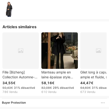
Articles similaires
Fille [Bizheng]
Manteau ample en
Gilet long à capu
Collection Automne-
laine épaisse style
ample et fluide, st
Hiver 2025, Cardigan
vintage automne-hiver
coréen original H
34,55€
58,16€
44,47€
tricoté deux pièces
2025 pour femme,
pour femme, idéal
50,43€
31%
désactivé
82,08€
29%
désactivé
64,60€
31%
désact
style coréen, broderie
tailles petites
pour l'automne et
786 Vendu
610 Vendu
673 Vendu
cœur, manches
l'hiver.
courtes et longues
Buyer Protection