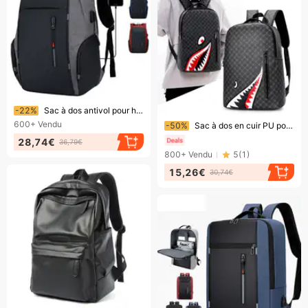
Bientôt la fin !
-22%
Sac à dos antivol pour homme, sacoche pour ordinateur portable, multifonction, USB, grande capacité, tendance, tendance
Bientôt la fin !
600+
Vendu
-50%
Sac à dos en cuir PU pour homme, sac à dos de voyage décontracté à carreaux, sac d'école à carreaux de grande capacité, sac d'ordinateur
28,74€
36,79€
800+
Vendu
5
(
1
)
15,26€
30,74€