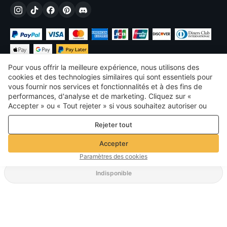
Pour vous offrir la meilleure expérience, nous utilisons des
cookies et des technologies similaires qui sont essentiels pour
vous fournir nos services et fonctionnalités et à des fins de
performances, d'analyse et de marketing. Cliquez sur «
€
EUR
France
Accepter » ou « Tout rejeter » si vous souhaitez autoriser ou
refuser tout. cookies à des fins de performance, d’analyse et
©
2026
Voghion
Rejeter tout
de marketing. Pour plus de détails, consultez notre
Politique de
termes et conditions
confidentialité et de cookies
Politique de confidentialité et de cookies
Accepter
Règles communautaires
Paramètres des cookies
Indisponible
Méthode d'expédition prise en charge
27,49€