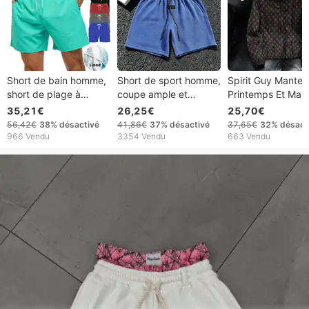
Short de bain homme,
Short de sport homme,
Spirit Guy Mante
short de plage à
coupe ample et
Printemps Et Mar
séchage rapide,
décontractée, idéal
Veste Décontract
35,21€
26,25€
25,70€
poches latérales et
pour la course,
Polyvalente Hom
56,42€
38%
désactivé
41,86€
37%
désactivé
37,65€
32%
désact
doublure en filet, idéal
l'entraînement, les
Jeunesse À Capu
966 Vendu
3354 Vendu
663 Vendu
pour l'été.
squats et le fitness,
Tendance Haut
longueur 4/5, été
Automne