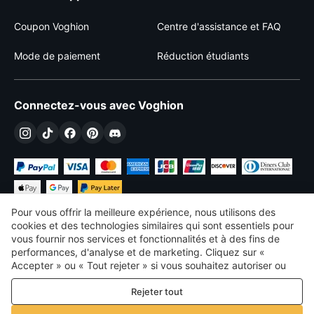
Coupon Voghion
Centre d'assistance et FAQ
Mode de paiement
Réduction étudiants
Connectez-vous avec Voghion
Pour vous offrir la meilleure expérience, nous utilisons des
cookies et des technologies similaires qui sont essentiels pour
vous fournir nos services et fonctionnalités et à des fins de
performances, d'analyse et de marketing. Cliquez sur «
€
EUR
France
Accepter » ou « Tout rejeter » si vous souhaitez autoriser ou
refuser tout. cookies à des fins de performance, d’analyse et
©
2026
Voghion
Rejeter tout
de marketing. Pour plus de détails, consultez notre
Politique de
termes et conditions
confidentialité et de cookies
Politique de confidentialité et de cookies