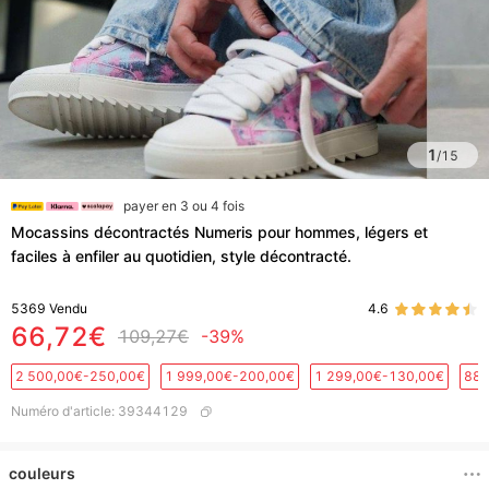
1
/
15
payer en 3 ou 4 fois
Mocassins décontractés Numeris pour hommes, légers et
faciles à enfiler au quotidien, style décontracté.
5369
Vendu
4.6
66,72€
109,27€
-39%
2 500,00€-250,00€
1 999,00€-200,00€
1 299,00€-130,00€
889
Numéro d'article
:
39344129
couleurs