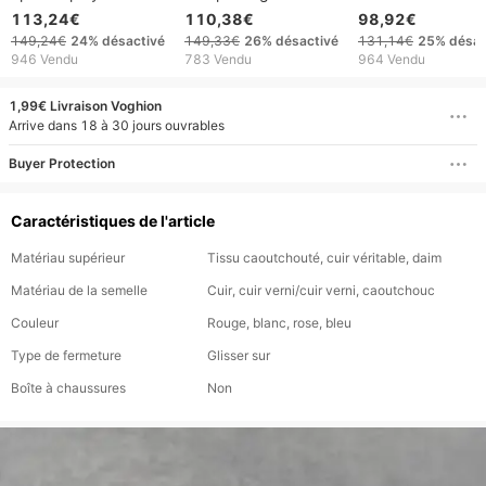
5 coloris pour un style
amortissantes :
bordeaux, noir et
113,24€
110,38€
98,92€
quotidien sans effort
respirantes et
marron pour un st
149,24€
24%
désactivé
149,33€
26%
désactivé
131,14€
25%
désac
antidérapantes pour
décontracté au
946 Vendu
783 Vendu
964 Vendu
les aventures en plein
quotidien
air
1,99€ Livraison Voghion
Arrive dans 18 à 30 jours ouvrables
Buyer Protection
Caractéristiques de l'article
Matériau supérieur
Tissu caoutchouté, cuir véritable, daim
Matériau de la semelle
Cuir, cuir verni/cuir verni, caoutchouc
Couleur
Rouge, blanc, rose, bleu
Type de fermeture
Glisser sur
Boîte à chaussures
Non