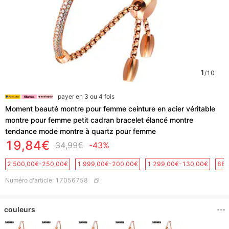
1
/
10
payer en 3 ou 4 fois
Moment beauté montre pour femme ceinture en acier véritable
montre pour femme petit cadran bracelet élancé montre
tendance mode montre à quartz pour femme
19,84€
34,99€
-43%
2 500,00€-250,00€
1 999,00€-200,00€
1 299,00€-130,00€
889
Numéro d'article
:
17056758
couleurs