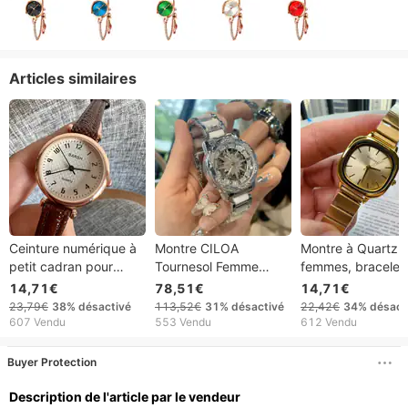
Articles similaires
Ceinture numérique à
Montre CILOA
Montre à Quartz 
petit cadran pour
Tournesol Femme
femmes, bracelet
examen de la fonction
Niche Lumière Luxe
acier, Simple et
14,71€
78,51€
14,71€
publique, produits de
Femmes Véritable
décontracté, bou
23,79€
38%
désactivé
113,52€
31%
désactivé
22,42€
34%
désact
montre de fête
Designer Montres
pliante, 2023
607 Vendu
553 Vendu
612 Vendu
étudiante
Dames Montres
Mécaniques Montres
Buyer Protection
Femme
Description de l'article par le vendeur