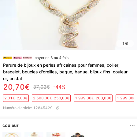
1
/
9
payer en 3 ou 4 fois
Parure de bijoux en perles africaines pour femmes, collier,
bracelet, boucles d'oreilles, bague, bague, bijoux fins, couleur
or, cristal
20,70€
37,03€
-44%
2,01€-2,00€
2 500,00€-250,00€
1 999,00€-200,00€
1 299,00€
Numéro d'article
:
12845429
couleur