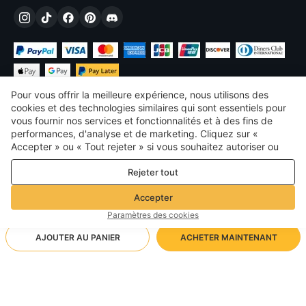
Pour vous offrir la meilleure expérience, nous utilisons des
cookies et des technologies similaires qui sont essentiels pour
vous fournir nos services et fonctionnalités et à des fins de
performances, d'analyse et de marketing. Cliquez sur «
€
EUR
France
Accepter » ou « Tout rejeter » si vous souhaitez autoriser ou
refuser tout. cookies à des fins de performance, d’analyse et
©
2026
Voghion
Rejeter tout
de marketing. Pour plus de détails, consultez notre
Politique de
termes et conditions
confidentialité et de cookies
Politique de confidentialité et de cookies
Accepter
Règles communautaires
Paramètres des cookies
AJOUTER AU PANIER
ACHETER MAINTENANT
Méthode d'expédition prise en charge
- Protection de l'acheteur -
20,70€
Achats sans soucis