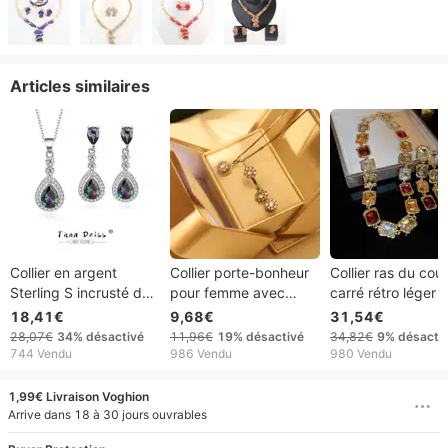
Articles similaires
Collier en argent
Collier porte-bonheur
Collier ras du cou
Sterling S incrusté de
pour femme avec
carré rétro léger 
gouttelettes colorées
bagues tournantes,
luxe avec diaman
18,41€
9,68€
31,54€
en Zircon, ensemble
boucles d'oreilles,
haute qualité et s
28,07€
34%
désactivé
11,96€
19%
désactivé
34,82€
9%
désacti
de deux boucles
collier en acier titane,
élégant, collier de
744 Vendu
986 Vendu
980 Vendu
d'oreilles pendantes à
ensemble trois pièces,
clavicule
la mode pour femmes
chaîne clavicule en
extraordinaire et
1,99€ Livraison Voghion
zircon rare pour
exagéré pour fe
Arrive dans 18 à 30 jours ouvrables
femme