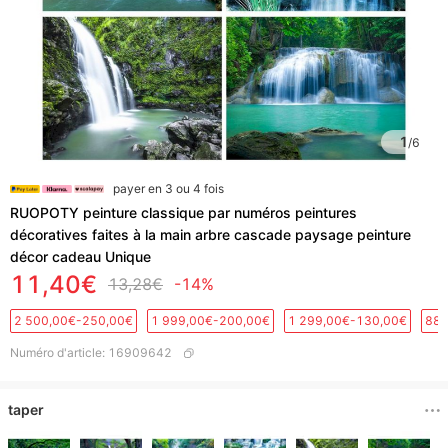
1
/
6
payer en 3 ou 4 fois
RUOPOTY peinture classique par numéros peintures
décoratives faites à la main arbre cascade paysage peinture
décor cadeau Unique
11,40€
13,28€
-14%
2 500,00€-250,00€
1 999,00€-200,00€
1 299,00€-130,00€
889
Numéro d'article
:
16909642
taper