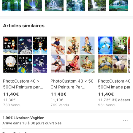
Articles similaires
PhotoCustom 40 ×
PhotoCustom 40 × 50
PhotoCustom 40 
50CM Peinture par
CM Peinture Par
50CM image par
numéros Peintures
Numéros Peintures
numéros peinture 
11,40€
11,40€
11,40€
décoratives faites à la
Décoratives À La Main
main toile Painti b
11,30€
11,10€
11,73€
3%
désacti
main Belle Illustration
Sexy Fille Portrait
grue à couronne 
783 Vendu
769 Vendu
961 Vendu
de l'espace extra-
Numérique Pour
décor à la maison
atmosphérique
Adultes Cadeau
œuvre cadeau
1,99€ Livraison Voghion
Décoration de salon
Unique
Arrive dans 18 à 30 jours ouvrables