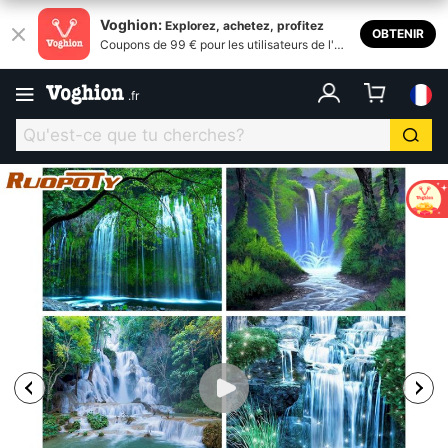
Voghion:
Explorez, achetez, profitez
OBTENIR
Coupons de 99 € pour les utilisateurs de l'ap
plication
.
fr