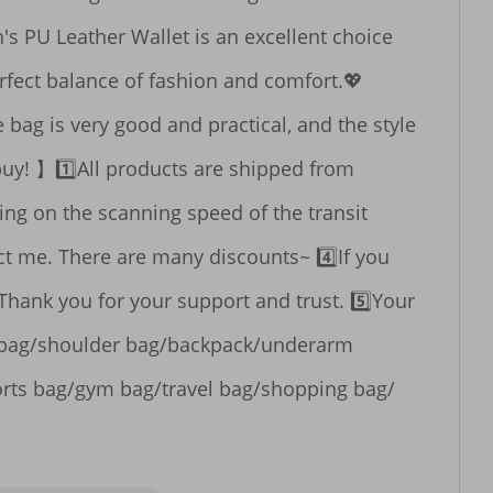
's PU Leather Wallet is an excellent choice 
rfect balance of fashion and comfort.💖
ag is very good and practical, and the style 
buy! 】1️⃣All products are shipped from 
g on the scanning speed of the transit 
t me. There are many discounts~ 4️⃣If you 
 Thank you for your support and trust. 5️⃣Your 
r bag/shoulder bag/backpack/underarm 
rts bag/gym bag/travel bag/shopping bag/ 