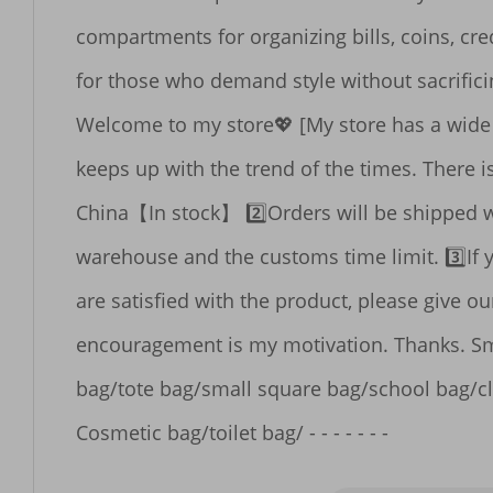
compartments for organizing bills, coins, cre
for those who demand style without sacrifici
Welcome to my store💖 [My store has a wide r
keeps up with the trend of the times. There i
China【In stock】 2️⃣Orders will be shipped wi
warehouse and the customs time limit. 3️⃣If 
are satisfied with the product, please give ou
encouragement is my motivation. Thanks. Sm
bag/tote bag/small square bag/school bag/cl
Cosmetic bag/toilet bag/ - - - - - - -