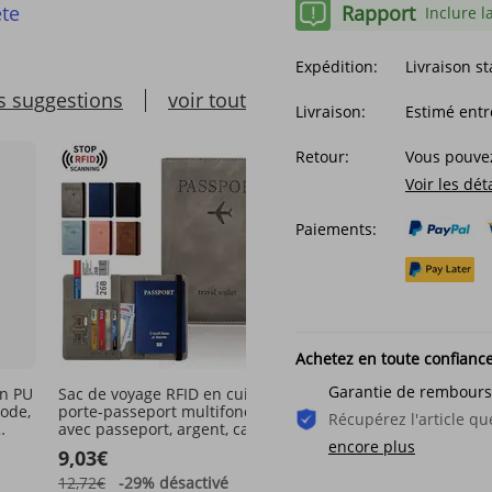
Rapport
te
Inclure l
Expédition:
Livraison s
s suggestions
voir tout
Livraison:
Estimé entr
Retour:
Vous pouvez
Voir les dét
Paiements:
Achetez en toute confianc
Garantie de rembour
en PU
Sac de voyage RFID en cuir PU,
Portefeuille court pour
ode,
porte-passeport multifonction
homme, fermeture éclair
Récupérez l'article 
avec passeport, argent, carte
horizontale, pince à bille
SIM, sac d'identité, étui en
mode décontractée, gra
encore plus
9,03€
13,19€
cuir, portefeuille pour
capacité, multi-cartes
passeport mince
12,72€
-29%
désactivé
14,81€
-10%
désactivé