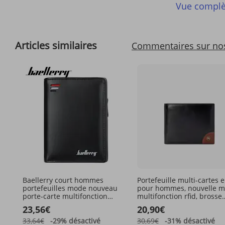
Vue complè
Articles similaires
Commentaires sur no
Baellerry court hommes
Portefeuille multi-cartes 
portefeuilles mode nouveau
pour hommes, nouvelle m
porte-carte multifonction
multifonction rfid, brosse
organe sac à main en cuir
antivol, portefeuille
23,56€
20,90€
pour homme portefeuille à
glissière avec poche à
33,64€
-29%
désactivé
30,69€
-31%
désactivé