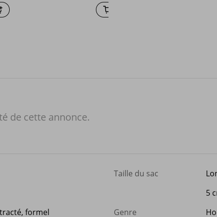
té de cette annonce.
Taille du sac
Lo
5 
tracté, formel
Genre
H