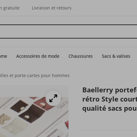
n gratuite
Livraison et retours
mme
Accessoires de mode
Chaussures
Sacs & valises
illes et porte-cartes pour hommes
Baellerry porte
rétro Style cour
qualité sacs p