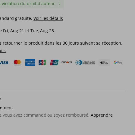
a violation du droit d'auteur
tandard gratuite.
Voir les détails
e Fri, Aug 21 et Tue, Aug 25
 retourner le produit dans les 30 jours suivant sa réception.
ails
e
sement
Pince à billets longue en cuir
Portefeuille pour hom
pour hommes, avec fermeture
Long nouveau portefeui
que vous avez commandé ou soyez remboursé.
Apprendre
ts,
éclair, en cuir de vache,
multi-cartes fermeture 
nde
grande capacité, brosse
grande capacité sac à c
37,85€
19,27€
antivol, sac à main (boîte
portefeuille pour hom
cadeau incluse)
54,34€
-30%
désactivé
26,21€
-26%
désactivé