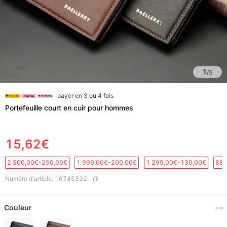
1
/
5
payer en 3 ou 4 fois
Portefeuille court en cuir pour hommes
15,62€
2 500,00€-250,00€
1 999,00€-200,00€
1 299,00€-130,00€
889
Numéro d'article
:
16745332
Couleur