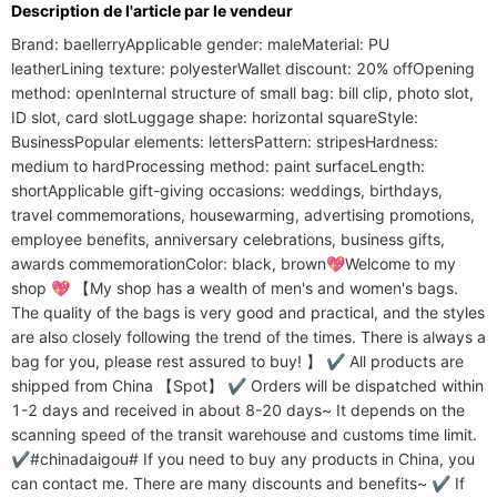
Description de l'article par le vendeur
Type de portefeuille
Court
Brand: baellerryApplicable gender: maleMaterial: PU 
Style
Décontracté, Mode, Affaires, Classique
leatherLining texture: polyesterWallet discount: 20% offOpening 
method: openInternal structure of small bag: bill clip, photo slot, 
ID slot, card slotLuggage shape: horizontal squareStyle: 
BusinessPopular elements: lettersPattern: stripesHardness: 
medium to hardProcessing method: paint surfaceLength: 
shortApplicable gift-giving occasions: weddings, birthdays, 
travel commemorations, housewarming, advertising promotions, 
employee benefits, anniversary celebrations, business gifts, 
awards commemorationColor: black, brown💖Welcome to my 
shop 💖 【My shop has a wealth of men's and women's bags. 
The quality of the bags is very good and practical, and the styles 
are also closely following the trend of the times. There is always a 
bag for you, please rest assured to buy! 】 ✔ All products are 
shipped from China 【Spot】 ✔ Orders will be dispatched within 
1-2 days and received in about 8-20 days~ It depends on the 
scanning speed of the transit warehouse and customs time limit. 
✔#chinadaigou# If you need to buy any products in China, you 
can contact me. There are many discounts and benefits~ ✔ If 