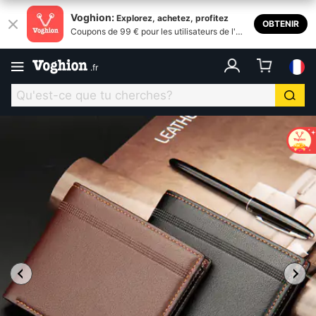
Voghion:
Explorez, achetez, profitez
OBTENIR
Coupons de 99 € pour les utilisateurs de l'ap
plication
.
fr