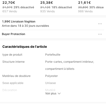
monnaie court à la
supérieure explosive,
homme, fait à la m
22,70€
25,38€
21,61€
mode, en cuir de
pince à billets à trois
avec pince à bille
31,97€
29%
désactivé
31,12€
18%
désactivé
30,89€
30%
désact
vache Crazy Horse,
volets rfid, portefeuille
authentique
657 Vendu
935 Vendu
986 Vendu
double fermeture
court en cuir pour
éclair, pince à billets
hommes
1,99€ Livraison Voghion
Arrive dans 18 à 30 jours ouvrables
Buyer Protection
Caractéristiques de l'article
type de produit
Portefeuille
Structure interne
Porte-cartes, compartiment intérieur,
compartiment à billets
Matériau de doublure
Polyester
Sexe applicable
Unisexe
Décoration
Modéré
Voir plus
Matériau
PU
Cartes applicables
Titulaire de la carte de crédit