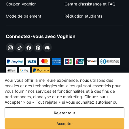
Coupon Voghion
Centre d'assistance et FAQ
Mode de paiement
Réduction étudiants
Connectez-vous avec Voghion
Pour vous offrir la meilleure expérience, nous utilisons des
cookies et des technologies similaires qui sont essentiels pour
vous fournir nos services et fonctionnalités et à des fins de
performances, d'analyse et de marketing. Cliquez sur «
€
EUR
France
Accepter » ou « Tout rejeter » si vous souhaitez autoriser ou
refuser tout. cookies à des fins de performance, d’analyse et
©
2026
Voghion
Rejeter tout
de marketing. Pour plus de détails, consultez notre
Politique de
termes et conditions
confidentialité et de cookies
Politique de confidentialité et de cookies
Accepter
Règles communautaires