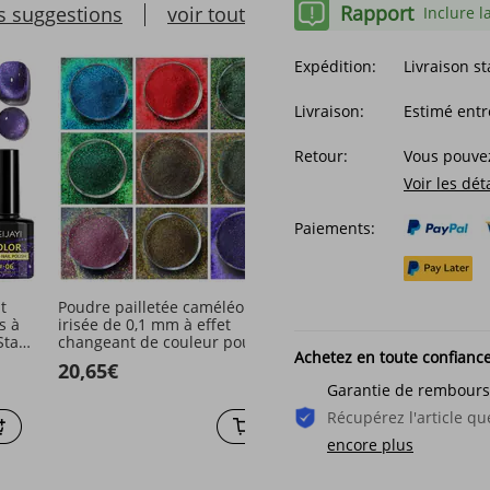
Rapport
s suggestions
voir tout
Inclure l
Expédition:
Livraison s
Livraison:
Estimé entr
Retour:
Vous pouvez
Voir les dét
Paiements:
t
Poudre pailletée caméléon
Coffret de 70 vernis rose
s à
irisée de 0,1 mm à effet
avec nuancier et boîte d
Star
changeant de couleur pour
rangement. Idéal pour ré
Achetez en toute confianc
 de
résine époxy, ongles, gobelets,
des nail art à faire soi-
20,65€
114,03€
slime, coques de téléphone et
et constitue un cadeau pa
Garantie de rembour
décorations de fête
144,50€
-21%
désactivé
Récupérez l'article 
encore plus