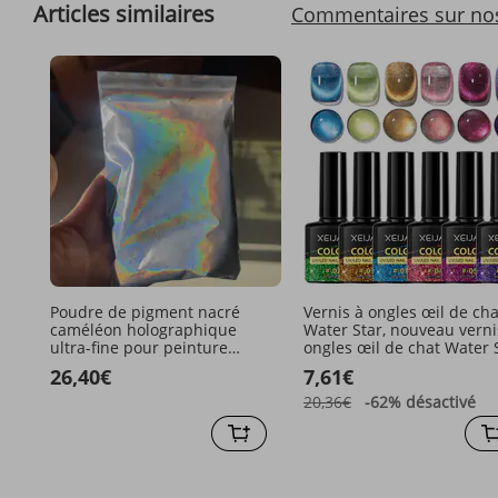
Articles similaires
Commentaires sur no
Poudre de pigment nacré
Vernis à ongles œil de cha
caméléon holographique
Water Star, nouveau verni
ultra-fine pour peinture
ongles œil de chat Water 
automobile à effet chrome
populaire pour les salons
26,40€
7,61€
intense super arc-en-ciel
manucure
20,36€
-62%
désactivé