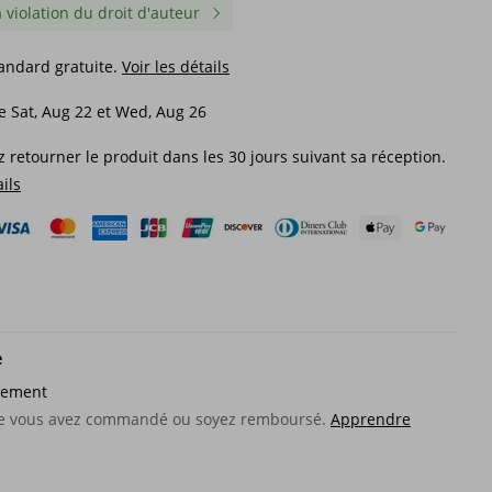
a violation du droit d'auteur
tandard gratuite.
Voir les détails
e Sat, Aug 22 et Wed, Aug 26
 retourner le produit dans les 30 jours suivant sa réception.
ails
 opale
X11MAX – lampe grand espace
Peinture automobile à
e
220W, LED rapide, séchage par
changement de couleu
aliser
Induction Intelligent, Machine
magique (25 g/sachet),
e
même
de photothérapie UV pour
poudres chromées, pig
37,94€
29,28€
rfait.
ongles
caméléon super puissa
sement
52,97€
-28%
désactivé
que vous avez commandé ou soyez remboursé.
Apprendre