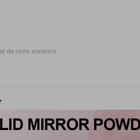
té de cette annonce.
r