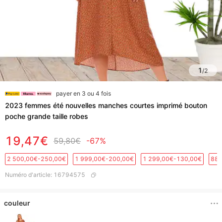
1
/
2
payer en 3 ou 4 fois
2023 femmes été nouvelles manches courtes imprimé bouton
poche grande taille robes
19,47€
59,80€
-67%
2 500,00€-250,00€
1 999,00€-200,00€
1 299,00€-130,00€
889
Numéro d'article
:
16794575
couleur