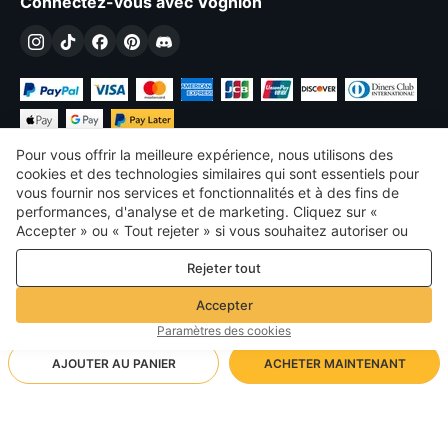
Connectez-vous avec Voghion
Pour vous offrir la meilleure expérience, nous utilisons des
cookies et des technologies similaires qui sont essentiels pour
vous fournir nos services et fonctionnalités et à des fins de
performances, d'analyse et de marketing. Cliquez sur «
€
EUR
France
Accepter » ou « Tout rejeter » si vous souhaitez autoriser ou
refuser tout. cookies à des fins de performance, d’analyse et
©
2026
Voghion
Rejeter tout
de marketing. Pour plus de détails, consultez notre
Politique de
termes et conditions
confidentialité et de cookies
Politique de confidentialité et de cookies
Accepter
Règles communautaires
Paramètres des cookies
AJOUTER AU PANIER
ACHETER MAINTENANT
Méthode d'expédition prise en charge
- Protection de l'acheteur -
19,47€