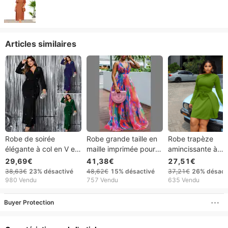
Articles similaires
Robe de soirée
Robe grande taille en
Robe trapèze
élégante à col en V et
maille imprimée pour
amincissante à
coupe sirène pour
femmes, tenue de
épaules dénudées
29,69€
41,38€
27,51€
femme - Robe de
banlieue grande taille
taille haute, style
38,63€
23%
désactivé
48,62€
15%
désactivé
37,21€
26%
désact
banquet amincissante
européen-américa
980 Vendu
757 Vendu
635 Vendu
à manches longues -
pour femme, gra
Grandes tailles
taille tendance.
Buyer Protection