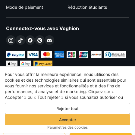
Mode de paiement
Réduction étudiants
Connectez-vous avec Voghion
Pour vous offrir la meilleure expérience, nous utilisons des
cookies et des technologies similaires qui sont essentiels pour
vous fournir nos services et fonctionnalités et à des fins de
performances, d'analyse et de marketing. Cliquez sur «
€
EUR
France
Accepter » ou « Tout rejeter » si vous souhaitez autoriser ou
refuser tout. cookies à des fins de performance, d’analyse et
©
2026
Voghion
Rejeter tout
de marketing. Pour plus de détails, consultez notre
Politique de
termes et conditions
confidentialité et de cookies
Politique de confidentialité et de cookies
Accepter
Règles communautaires
Paramètres des cookies