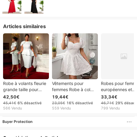
Articles similaires
Robe à volants fleurie
Vêtements pour
Robes pour femm
grande taille pour
femmes Robe à col
européennes et
femme – Robe de
carré français Jupe
américaines,
42,50€
19,44€
33,34€
soirée taille haute avec
courte moulante et
spécialisées dans 
45,41€
6%
désactivé
23,05€
16%
désactivé
46,71€
29%
désact
détails floraux 3D
moelleuse Jupe
tailles moyennes,
566 Vendu
559 Vendu
799 Vendu
blanche
qualité garantie.
Personnalisation
Buyer Protection
possible selon vo
modèles.