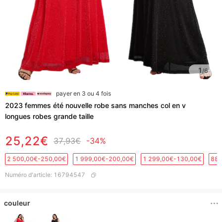
1
/
6
payer en 3 ou 4 fois
2023 femmes été nouvelle robe sans manches col en v
longues robes grande taille
25,22€
37,93€
-34%
2 500,00€-250,00€
1 999,00€-200,00€
1 299,00€-130,00€
889
Numéro d'article
:
16794547
couleur