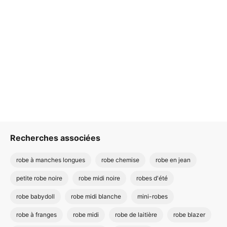
Recherches associées
robe à manches longues
robe chemise
robe en jean
petite robe noire
robe midi noire
robes d'été
robe babydoll
robe midi blanche
mini-robes
robe à franges
robe midi
robe de laitière
robe blazer