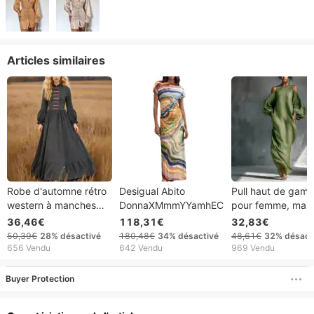
Articles similaires
Robe d'automne rétro
Desigual Abito
Pull haut de gam
western à manches
DonnaXMmmYYamhEC
pour femme, man
longues en coton et lin
longues, épaules
36,46€
118,31€
32,83€
pour femme, style
dénudées, taille m
50,39€
28%
désactivé
180,48€
34%
désactivé
48,61€
32%
désact
européen et américain
haute, collection
656 Vendu
642 Vendu
969 Vendu
printemps/été 20
fusion européenne
Buyer Protection
américaine