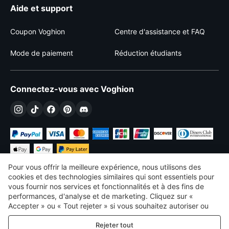
Aide et support
Coupon Voghion
Centre d'assistance et FAQ
Mode de paiement
Réduction étudiants
Connectez-vous avec Voghion
Pour vous offrir la meilleure expérience, nous utilisons des
cookies et des technologies similaires qui sont essentiels pour
vous fournir nos services et fonctionnalités et à des fins de
performances, d'analyse et de marketing. Cliquez sur «
€
EUR
France
Accepter » ou « Tout rejeter » si vous souhaitez autoriser ou
refuser tout. cookies à des fins de performance, d’analyse et
©
2026
Voghion
Rejeter tout
de marketing. Pour plus de détails, consultez notre
Politique de
termes et conditions