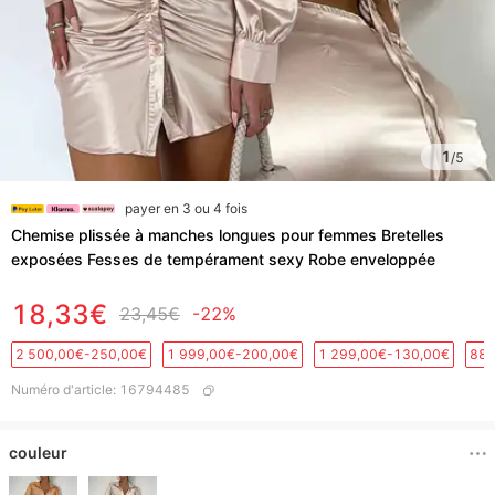
1
/
5
payer en 3 ou 4 fois
Chemise plissée à manches longues pour femmes Bretelles
exposées Fesses de tempérament sexy Robe enveloppée
18,33€
23,45€
-22%
2 500,00€-250,00€
1 999,00€-200,00€
1 299,00€-130,00€
889
Numéro d'article
:
16794485
couleur