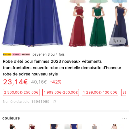
1
/
13
payer en 3 ou 4 fois
Robe d'été pour femmes 2023 nouveaux vêtements
transfrontaliers nouvelle robe en dentelle demoiselle d'honneur
robe de soirée nouveau style
23,14€
40,16€
-42%
2 500,00€-250,00€
1 999,00€-200,00€
1 299,00€-130,00€
889
Numéro d'article
:
16941999
couleurs