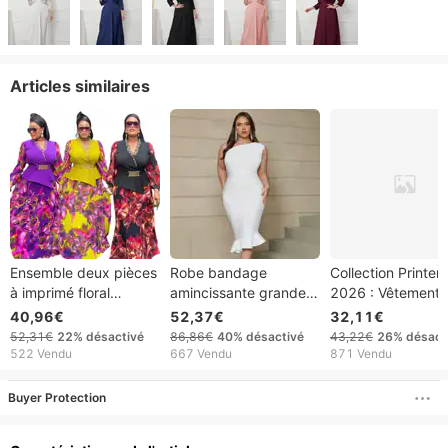
Articles similaires
Ensemble deux pièces
Robe bandage
Collection Printe
à imprimé floral
amincissante grande
2026 : Vêtements
grande taille – Tunique
taille, style
Femme Style Eur
40,96€
52,37€
32,11€
et jupe asymétriques
européen/américain,
et Américain pour 
52,31€
22%
désactivé
86,86€
40%
désactivé
43,22€
26%
désact
tendance pour
coupe ajustée, robe
commerce
522 Vendu
667 Vendu
871 Vendu
femmes
longue de soirée,
transfrontalier,
défilé transfrontalier
imprimés sexy me
Buyer Protection
en valeur la taille