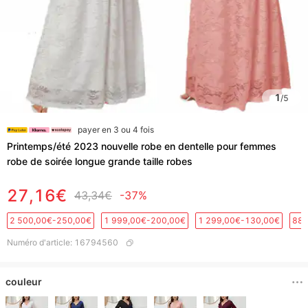
1
/
5
payer en 3 ou 4 fois
Printemps/été 2023 nouvelle robe en dentelle pour femmes
robe de soirée longue grande taille robes
27,16€
43,34€
-37%
2 500,00€-250,00€
1 999,00€-200,00€
1 299,00€-130,00€
889
Numéro d'article
:
16794560
couleur