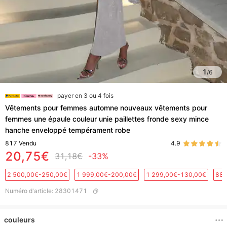
1
/
6
payer en 3 ou 4 fois
Vêtements pour femmes automne nouveaux vêtements pour
femmes une épaule couleur unie paillettes fronde sexy mince
hanche enveloppé tempérament robe
817
Vendu
4.9
20,75€
31,18€
-33%
2 500,00€-250,00€
1 999,00€-200,00€
1 299,00€-130,00€
889
Numéro d'article
:
28301471
couleurs