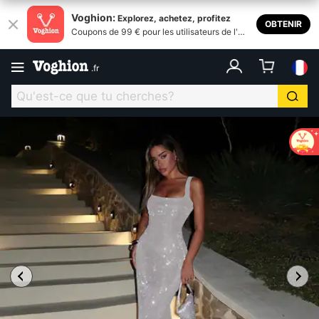
Voghion:
Explorez, achetez, profitez
OBTENIR
Coupons de 99 € pour les utilisateurs de l'ap
plication
.
fr