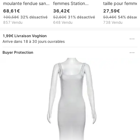
moulante fendue sans
femmes Station
taille pour femme 
manches, élégante et
indépendante dentelle
Robe de soirée
68,61€
36,42€
27,59€
haut de gamme, à
balançoire Sexy jupe
transparente fen
100,58€
32%
désactivé
52,60€
31%
désactivé
59,46€
54%
désact
paillettes, épaules
longue traînant
sur le côté (détail
857 Vendu
648 Vendu
738 Vendu
dénudées, pour
Banquet robe de
franges et coupe
femmes
soirée nouveau Style
flatteuse pour les
1,99€ Livraison Voghion
courbes)
Arrive dans 18 à 30 jours ouvrables
Buyer Protection