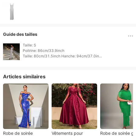
Guide des tailles
Taille: S

Poitrine: 86cm/33.9inch

Taille: 80cm/31.5inch Hanche: 94cm/37.0inch

Longueur: 138cm/54.3inch 
Articles similaires
Robe de soirée
Vêtements pour
Robe de soirée g