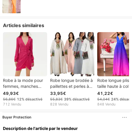
Articles similaires
Robe à la mode pour
Robe longue brodée à
Robe longue pliss
femmes, manches
paillettes et perles à
taille haute à col 
longues, col chemise,
col en V de style
pour femme, nouv
49,93€
33,95€
41,22€
jupe
nouveau à la mode
collection 2025
56,86€
12%
désactivé
55,83€
39%
désactivé
54,04€
24%
désact
712 Vendu
828 Vendu
848 Vendu
Buyer Protection
Description de l'article par le vendeur