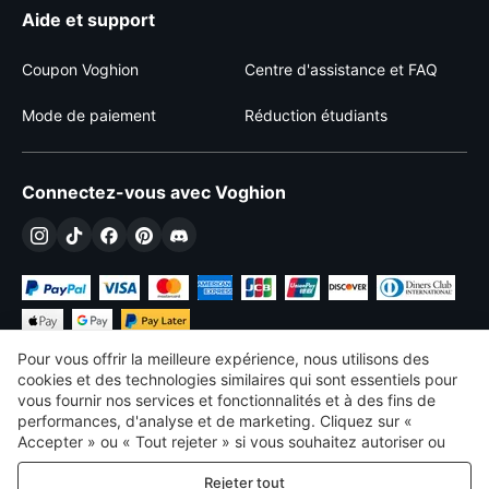
Aide et support
Coupon Voghion
Centre d'assistance et FAQ
Mode de paiement
Réduction étudiants
Connectez-vous avec Voghion
Pour vous offrir la meilleure expérience, nous utilisons des
cookies et des technologies similaires qui sont essentiels pour
vous fournir nos services et fonctionnalités et à des fins de
performances, d'analyse et de marketing. Cliquez sur «
€
EUR
France
Accepter » ou « Tout rejeter » si vous souhaitez autoriser ou
refuser tout. cookies à des fins de performance, d’analyse et
©
2026
Voghion
Rejeter tout
de marketing. Pour plus de détails, consultez notre
Politique de
termes et conditions