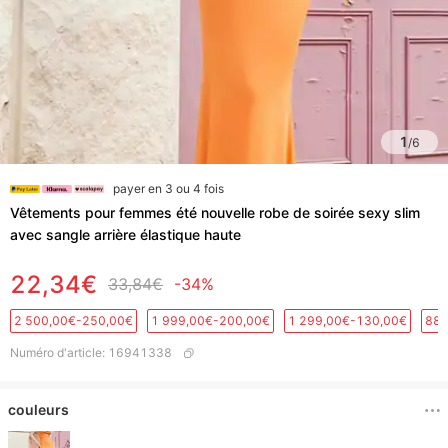
1
/
6
payer en 3 ou 4 fois
Vêtements pour femmes été nouvelle robe de soirée sexy slim
avec sangle arrière élastique haute
22,34€
33,84€
-34%
2 500,00€-250,00€
1 999,00€-200,00€
1 299,00€-130,00€
889
Numéro d'article
:
16941338
couleurs