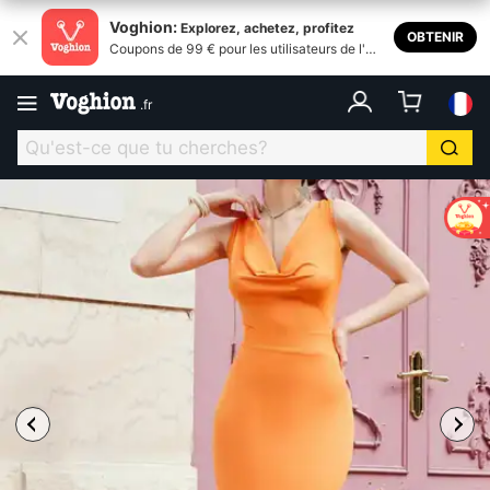
Voghion:
Explorez, achetez, profitez
OBTENIR
Coupons de 99 € pour les utilisateurs de l'ap
plication
.
fr