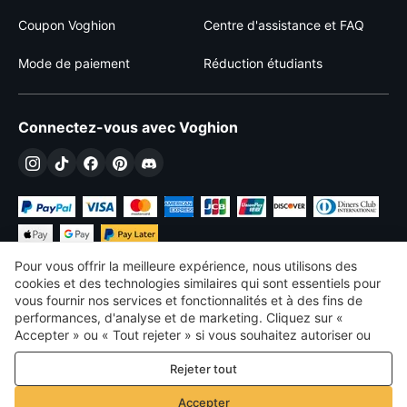
Coupon Voghion
Centre d'assistance et FAQ
Mode de paiement
Réduction étudiants
Connectez-vous avec Voghion
Pour vous offrir la meilleure expérience, nous utilisons des
cookies et des technologies similaires qui sont essentiels pour
vous fournir nos services et fonctionnalités et à des fins de
performances, d'analyse et de marketing. Cliquez sur «
€
EUR
France
Accepter » ou « Tout rejeter » si vous souhaitez autoriser ou
refuser tout. cookies à des fins de performance, d’analyse et
©
2026
Voghion
Rejeter tout
de marketing. Pour plus de détails, consultez notre
Politique de
termes et conditions
confidentialité et de cookies
Politique de confidentialité et de cookies
Accepter
Règles communautaires