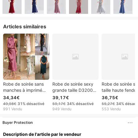
Articles similaires
Robe de soirée sans
Robe de soirée sexy
Robe de soirée s
manches à imprimé
grande taille D3200
taille haute fendu
multicolore pour
pour femme, décolleté
satin pour femme,
34,34€
39,17€
36,75€
femme, style mature,
asymétrique, froncée,
style japonais,
49,98€
31%
désactivé
59,17€
34%
désactivé
55,27€
34%
désact
Verve 2025, col licou
taille haute, été
collection Verve 
991 Vendu
949 Vendu
553 Vendu
Buyer Protection
Description de l'article par le vendeur