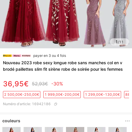
1
/
11
payer en 3 ou 4 fois
Nouveau 2023 robe sexy longue robe sans manches col en v
brodé paillettes slim fit sirène robe de soirée pour les femmes
36,95€
52,93€
-30%
2 500,00€-250,00€
1 999,00€-200,00€
1 299,00€-130,00€
889
Numéro d'article
:
16942186
couleurs