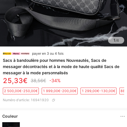
1
/
6
payer en 3 ou 4 fois
Sacs à bandoulière pour hommes Nouveautés, Sacs de
messager décontractés et à la mode de haute qualité Sacs de
messager à la mode personnalisés
25,33€
38,56€
-34%
2 500,00€-250,00€
1 999,00€-200,00€
1 299,00€-130,00€
889
Numéro d'article
:
16941920
Couleur