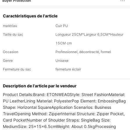
Buyer Protection
Caractéristiques de l'article
matériau
Cuir PU
Taille du sac
Longueur 25CM*Largeur 6,5CM*Hauteur
15CM cm
Occasion
Professionnel, décontracté, formel
Genre
Unisexe
Fermeture du sac
fermeture éclair
Description de l'article par le vendeur
Product Details:Brand: ETONWEAGStyle: Street FashionMaterial: 
PU LeatherLining Material: PolyesterPop Element: EmbossingBag 
Shape: Horizontal SquareApplication Scenarios: Business 
TravelOpening Method: ZipperInternal Structure: Zipper Pocket, 
Card PocketNumber of Shoulder Straps: SingleBag Size: 
MediumSize: 25x15x6.5cmWeight: About 0.5kgProcessing 