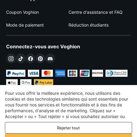
Coupon Voghion
Centre d'assistance et FAQ
Mode de paiement
Réduction étudiants
Connectez-vous avec Voghion
Pour vous offrir la meilleure expérience, nous utilisons des
cookies et des technologies similaires qui sont essentiels pour
vous fournir nos services et fonctionnalités et à des fins de
performances, d'analyse et de marketing. Cliquez sur «
€
EUR
France
Accepter » ou « Tout rejeter » si vous souhaitez autoriser ou
refuser tout. cookies à des fins de performance, d’analyse et
©
2026
Voghion
Rejeter tout
de marketing. Pour plus de détails, consultez notre
Politique de
termes et conditions
confidentialité et de cookies
Politique de confidentialité et de cookies