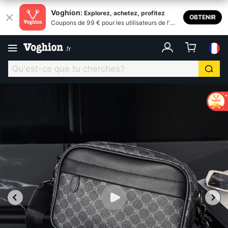
Voghion:
Explorez, achetez, profitez
OBTENIR
Coupons de 99 € pour les utilisateurs de l'ap
plication
.
fr