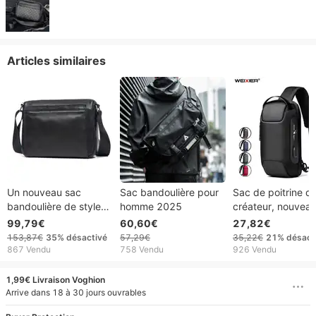
Articles similaires
Un nouveau sac
Sac bandoulière pour
Sac de poitrine d
bandoulière de style
homme 2025
créateur, nouvea
coréen pour hommes
à bandoulière
99,79€
60,60€
27,82€
et femmes, doté d'un
multifonction, éta
153,87€
35%
désactivé
57,29€
35,22€
21%
désact
design multicouche en
USB, antivol, cour
867 Vendu
758 Vendu
926 Vendu
cuir souple et
voyage, messager
convenant aux deux
sac à bandoulière
1,99€ Livraison Voghion
sexes.
tendance
Arrive dans 18 à 30 jours ouvrables