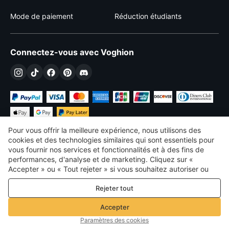
Mode de paiement
Réduction étudiants
Connectez-vous avec Voghion
Pour vous offrir la meilleure expérience, nous utilisons des
cookies et des technologies similaires qui sont essentiels pour
vous fournir nos services et fonctionnalités et à des fins de
performances, d'analyse et de marketing. Cliquez sur «
€
EUR
France
Accepter » ou « Tout rejeter » si vous souhaitez autoriser ou
refuser tout. cookies à des fins de performance, d’analyse et
©
2026
Voghion
Rejeter tout
de marketing. Pour plus de détails, consultez notre
Politique de
termes et conditions
confidentialité et de cookies
Politique de confidentialité et de cookies
Accepter
Règles communautaires
Paramètres des cookies