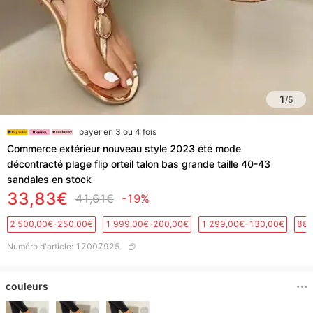
1
/
5
payer en 3 ou 4 fois
Commerce extérieur nouveau style 2023 été mode
décontracté plage flip orteil talon bas grande taille 40-43
sandales en stock
33,83€
41,61€
-19%
2 500,00€-250,00€
1 999,00€-200,00€
1 299,00€-130,00€
889
Numéro d'article
:
17007925
couleurs