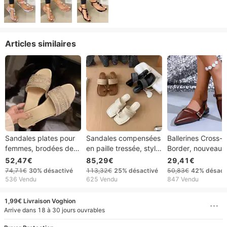
Articles similaires
Sandales plates pour
Sandales compensées
Ballerines Cross-
femmes, brodées de
en paille tressée, style
Border, nouveau
strass et lettres, style
vacances, à bout
modèle 2025, bo
52,47€
85,29€
29,41€
diamant, idéales pour
carré, pour femmes,
pointu, élégantes 
74,71€
30%
désactivé
113,32€
25%
désactivé
50,83€
42%
désact
l'été et la plage.
idéales pour l'été.
décontractées, en
536 Vendu
625 Vendu
847 Vendu
verni, fine bride à
boucle, petit talon
1,99€ Livraison Voghion
talon compensé.
Arrive dans 18 à 30 jours ouvrables