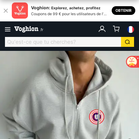
Voghion:
Explorez, achetez, profitez
OBTENIR
Coupons de 99 € pour les utilisateurs de l'ap
plication
.
fr