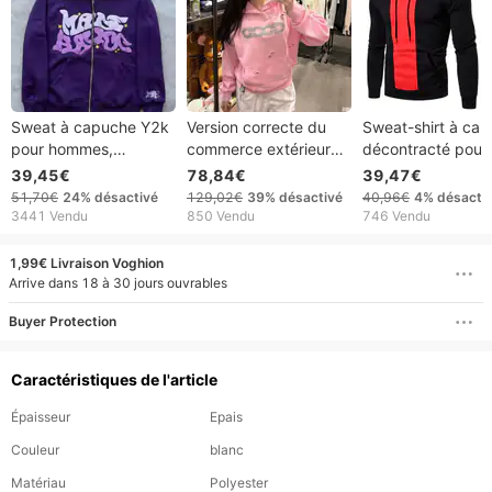
Sweat à capuche Y2k
Version correcte du
Sweat-shirt à ca
pour hommes,
commerce extérieur
décontracté pour
Harajuku, Hip-Hop
transfrontalier
homme avec épis
39,45€
78,84€
39,47€
rétro, ample,
GOODBRAND Sweat à
tendance
51,70€
24%
désactivé
129,02€
39%
désactivé
40,96€
4%
désacti
0versized
capuche unisexe
3441 Vendu
850 Vendu
746 Vendu
ample, fait main, effet
vieilli et strass
1,99€ Livraison Voghion
Arrive dans 18 à 30 jours ouvrables
Buyer Protection
Caractéristiques de l'article
Épaisseur
Epais
Couleur
blanc
Matériau
Polyester