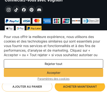
Connectez-vous avec Voghion
Pour vous offrir la meilleure expérience, nous utilisons des
cookies et des technologies similaires qui sont essentiels pour
vous fournir nos services et fonctionnalités et à des fins de
performances, d'analyse et de marketing. Cliquez sur «
€
EUR
France
Accepter » ou « Tout rejeter » si vous souhaitez autoriser ou
refuser tout. cookies à des fins de performance, d’analyse et
©
2026
Voghion
Rejeter tout
de marketing. Pour plus de détails, consultez notre
Politique de
termes et conditions
confidentialité et de cookies
Politique de confidentialité et de cookies
Accepter
Règles communautaires
Paramètres des cookies
AJOUTER AU PANIER
ACHETER MAINTENANT
Méthode d'expédition prise en charge
- Protection de l'acheteur -
21,28€