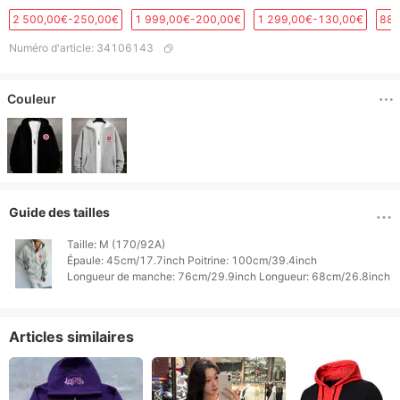
2 500,00€-250,00€
1 999,00€-200,00€
1 299,00€-130,00€
889
Numéro d'article
:
34106143
Couleur
Guide des tailles
Taille: M (170/92A)

Épaule: 45cm/17.7inch Poitrine: 100cm/39.4inch

Articles similaires