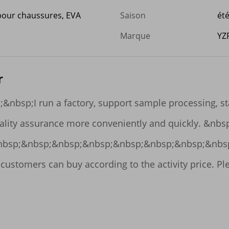
our chaussures, EVA
Saison
ét
Marque
YZ
r
bsp;I run a factory, support sample processing, stab
ality assurance more conveniently and quickly. &nbsp
bsp;&nbsp;&nbsp;&nbsp;&nbsp;&nbsp;&nbsp;&nbsp;
stomers can buy according to the activity price. Plea