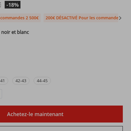
€
-18%
s commandes 2 500€
200€ DÉSACTIVÉ Pour les commandes 1 99
 noir et blanc
-41
42-43
44-45
Achetez-le maintenant