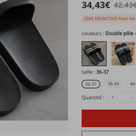
34,43€
42,43
250€ DÉSACTIVÉ Pour le
couleurs :
Double pôle -
taille :
36-37
38-39
40
36-37
Quantité :
1