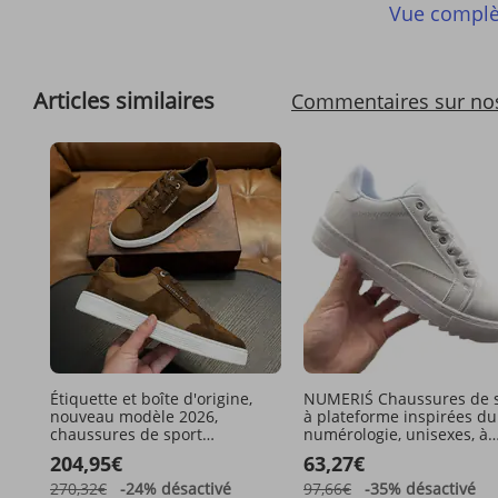
Vue complè
Articles similaires
Commentaires sur no
Étiquette et boîte d'origine,
NUMERIŚ Chaussures de 
nouveau modèle 2026,
à plateforme inspirées du
chaussures de sport
numérologie, unisexes, à
décontractées basses et
semelle épaisse
204,95€
63,27€
polyvalentes en patchwork de
cuir, style tendance color-
270,32€
-24%
désactivé
97,66€
-35%
désactivé