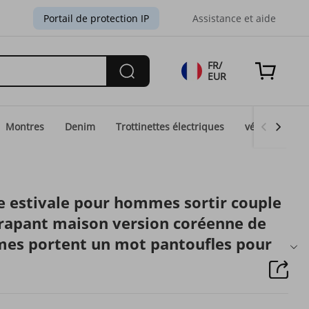
Portail de protection IP
Assistance et aide
FR/
EUR
Montres
Denim
Trottinettes électriques
vélos électri
 estivale pour hommes sortir couple
érapant maison version coréenne de
mes portent un mot pantoufles pour
mes été