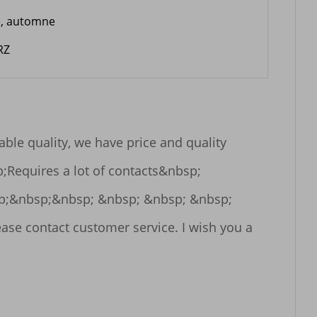
é, automne
RZ
le quality, we have price and quality 
;Requires a lot of contacts&nbsp; 
&nbsp;&nbsp; &nbsp; &nbsp; &nbsp; 
se contact customer service. I wish you a 