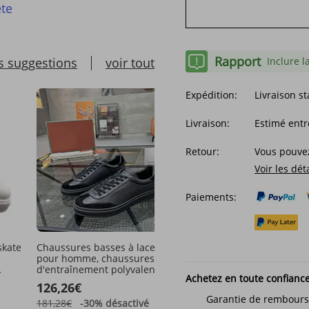
te
Rapport
s suggestions
voir tout
Inclure l
Expédition:
Livraison s
Livraison:
Estimé entr
Retour:
Vous pouvez
Voir les dét
Paiements:
skate
Chaussures basses à lacets
Chaussures de sport te
pour homme, chaussures
pour hommes, tendance,
d'entraînement polyvalentes,
décontractées, polyvalen
Achetez en toute confianc
décontractées et tendance, en
respirantes, confortables
126,26€
172,58€
cuir respirant et anti-velours.
tendance
Garantie de rembour
181,28€
-30%
désactivé
227,33€
-24%
désactivé