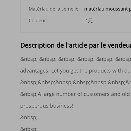
Matériau de la semelle
matériau moussant p
Couleur
2 无
Description de l'article par le vendeu
&nbsp; &nbsp; &nbsp; &nbsp; &nbsp; &nbsp;&n
advantages. Let you get the products with qu
&nbsp;&nbsp;&nbsp;&nbsp;&nbsp;&nbsp;&n
&nbsp;A large number of customers and old cu
prosperous business! 

&nbsp;

&nbsp;
