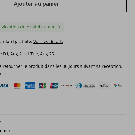
Ajouter au panier
a violation du droit d'auteur
tandard gratuite.
Voir les détails
e Fri, Aug 21 et Tue, Aug 25
 retourner le produit dans les 30 jours suivant sa réception.
ails
ndance
Marques pour hommes,
Chaussures de sport
articles de sport européens
montantes respirantes 
tes,
décontractés, chaussures
semelles rouges pour 
e
 et
basses haut de gamme pour
résistantes à l'usure, n
113,72€
141,48€
hommes, chaussures d'été
collection printemps 2
sement
respirantes, chaussures
156,63€
-27%
désactivé
236,67€
-40%
désactiv