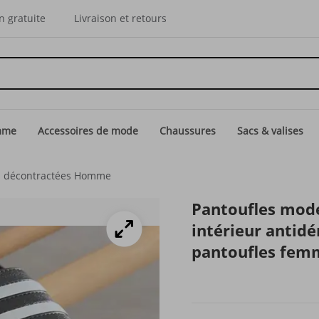
n gratuite
Livraison et retours
mme
Accessoires de mode
Chaussures
Sacs & valises
 décontractées Homme
Pantoufles mode
intérieur antid
pantoufles fem
hommes et fem