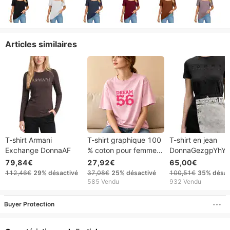
Articles similaires
T-shirt Armani
T-shirt graphique 100
T-shirt en jean
Exchange DonnaAF
% coton pour femme,
DonnaGezgpYhYK
rose, imprimé lettres
79,84€
27,92€
65,00€
Dream56, manches
112,46€
29%
désactivé
37,08€
25%
désactivé
100,51€
35%
désac
courtes, coupe
585 Vendu
932 Vendu
oversize, décontracté,
idéal au quotidien
Buyer Protection