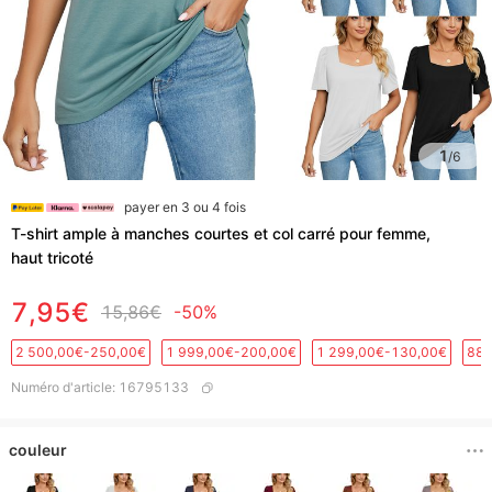
1
/
6
payer en 3 ou 4 fois
T-shirt ample à manches courtes et col carré pour femme,
haut tricoté
7,95€
15,86€
-50%
2 500,00€-250,00€
1 999,00€-200,00€
1 299,00€-130,00€
889
Numéro d'article
:
16795133
couleur