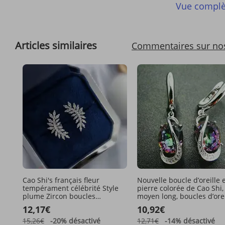
Vue complè
Articles similaires
Commentaires sur no
Cao Shi's français fleur
Nouvelle boucle d’oreille 
tempérament célébrité Style
pierre colorée de Cao Shi, 
plume Zircon boucles
moyen long, boucles d’orei
d'oreilles mode polyvalent
ovales élégantes, style
12,17€
10,92€
bijoux de mariée
pendentif personnalisé
15,26€
-20%
désactivé
12,71€
-14%
désactivé