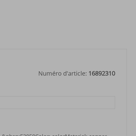
d'eau, boucles d'oreille
géométriques à la mod
Numéro d'article:
16892310