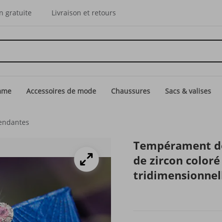
n gratuite
Livraison et retours
mme
Accessoires de mode
Chaussures
Sacs & valises
pendantes
Tempérament de 
de zircon coloré
tridimensionnel