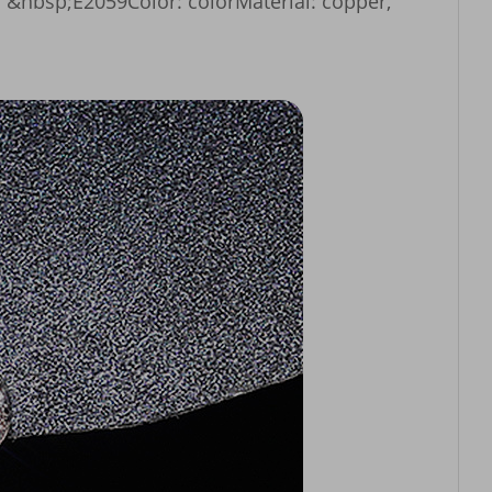
bsp;E2059Color: colorMaterial: copper, 