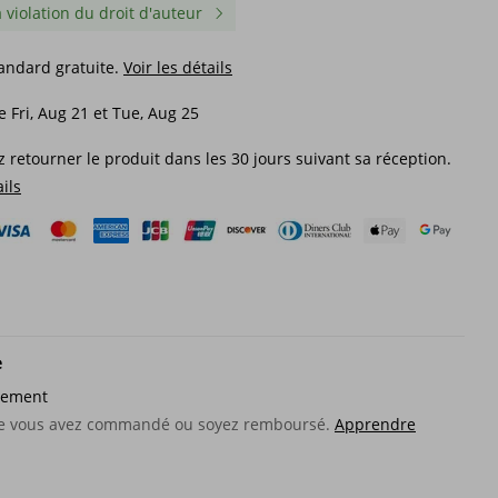
a violation du droit d'auteur
tandard gratuite.
Voir les détails
e Fri, Aug 21 et Tue, Aug 25
 retourner le produit dans les 30 jours suivant sa réception.
ails
e
sement
lentes
Boucles d'oreilles en forme
Nouvelles grandes bou
es
d'éventail, accessoires
d'oreilles exagérées av
que vous avez commandé ou soyez remboursé.
Apprendre
d'oreilles polyvalents et
peinture de cuisson en
luxueux pour vêtements
personnalisée, boucles
32,50€
27,15€
d'oreilles creuses pour
 haut
femmes en forme de go