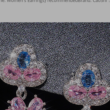
me: Women's Earrings} recommendedBrand: CaoShi：&n