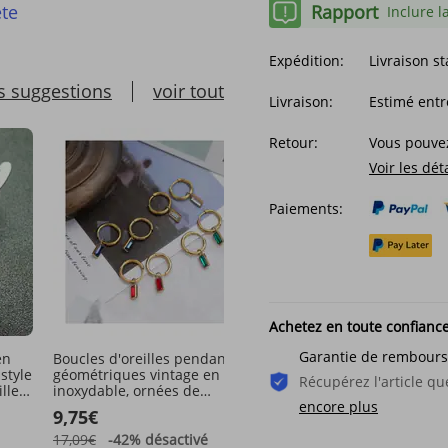
Rapport
te
Inclure l
Expédition:
Livraison s
s suggestions
voir tout
Livraison:
Estimé entr
Retour:
Vous pouvez
Voir les dét
Paiements:
Achetez en toute confianc
Garantie de rembour
en
Boucles d'oreilles pendantes
Boucles d'oreilles polyva
style
géométriques vintage en acier
et personnalisées, boucl
Récupérez l'article 
lles
inoxydable, ornées de
d'oreilles lettres carrées
zirconiums cubiques vert
géométriques, boucles
encore plus
9,75€
33,38€
émeraude, pour femme. Bijou
d'oreilles minimalistes,
à offrir.
boucles d'oreilles noires
17,09€
-42%
désactivé