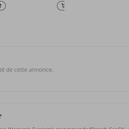
de gamme
té de cette annonce.
r