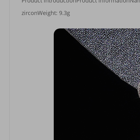
Product introductionProduct informationNa
zirconWeight: 9.3g