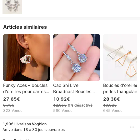
Articles similaires
Funky Aces – boucles
Cao Shi Live
Boucles d'oreilles
d'oreilles pour cartes à
Broadcast Boucles
perles triangulaire
jouer, Punk, Poker, jeu
d'oreilles Cuivre
tridimensionnelles
27,65€
10,92€
28,38€
à main, Casino,
Placage Boucles
femmes, Design
8,75€
12,05€
9%
désactivé
10,62€
Costume amusant,
d'oreilles Zircon
personnalisé, mo
823 Vendu
560 Vendu
645 Vendu
bijoux, cartes de jeu,
Femme
créative, boucles
pour femmes et filles
d'oreilles ajourées
1,99€ Livraison Voghion
exagérées
Arrive dans 18 à 30 jours ouvrables