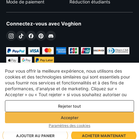
Mode de paiement
Réduction étudiants
Connectez-vous avec Voghion
Pour vous offrir la meilleure expérience, nous utilisons des
cookies et des technologies similaires qui sont essentiels pour
vous fournir nos services et fonctionnalités et à des fins de
performances, d'analyse et de marketing. Cliquez sur «
€
EUR
France
Accepter » ou « Tout rejeter » si vous souhaitez autoriser ou
refuser tout. cookies à des fins de performance, d’analyse et
©
2026
Voghion
Rejeter tout
de marketing. Pour plus de détails, consultez notre
Politique de
termes et conditions
confidentialité et de cookies
Politique de confidentialité et de cookies
Accepter
Règles communautaires
Paramètres des cookies
AJOUTER AU PANIER
ACHETER MAINTENANT