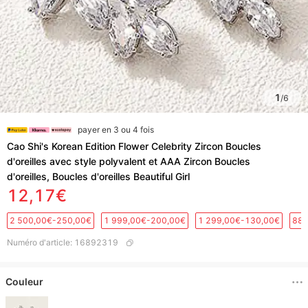
1
/
6
payer en 3 ou 4 fois
Cao Shi's Korean Edition Flower Celebrity Zircon Boucles
d'oreilles avec style polyvalent et AAA Zircon Boucles
d'oreilles, Boucles d'oreilles Beautiful Girl
12,17€
2 500,00€-250,00€
1 999,00€-200,00€
1 299,00€-130,00€
889
Numéro d'article
:
16892319
Couleur