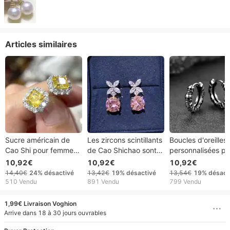
Articles similaires
Sucre américain de
Les zircons scintillants
Boucles d'oreilles
Cao Shi pour femmes
de Cao Shichao sont
personnalisées po
avec boucles d'oreilles
polyvalents, luxueux
hommes de Cao S
10,92€
10,92€
10,92€
exquises en streaming
et minimalistes. Ils sont
Street Hip Hop P
14,40€
24%
désactivé
13,42€
19%
désactivé
13,54€
19%
désact
en direct, princesse de
ornés de boucles
Handsome Ameri
510 Vendu
891 Vendu
799 Vendu
luxe à la mode de
d'oreilles florales
Skeleton Texture
style français
Boucles d'oreilles
1,99€ Livraison Voghion
Arrive dans 18 à 30 jours ouvrables