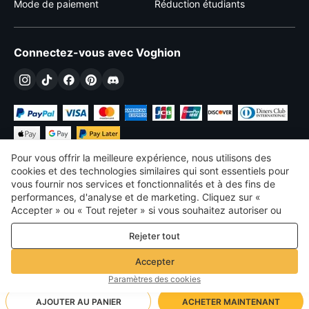
Mode de paiement
Réduction étudiants
Connectez-vous avec Voghion
Pour vous offrir la meilleure expérience, nous utilisons des
cookies et des technologies similaires qui sont essentiels pour
vous fournir nos services et fonctionnalités et à des fins de
performances, d'analyse et de marketing. Cliquez sur «
€
EUR
France
Accepter » ou « Tout rejeter » si vous souhaitez autoriser ou
refuser tout. cookies à des fins de performance, d’analyse et
©
2026
Voghion
Rejeter tout
de marketing. Pour plus de détails, consultez notre
Politique de
termes et conditions
confidentialité et de cookies
Politique de confidentialité et de cookies
Accepter
Règles communautaires
Paramètres des cookies
AJOUTER AU PANIER
ACHETER MAINTENANT