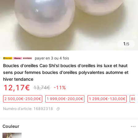
1
/
5
payer en 3 ou 4 fois
Boucles d'oreilles Cao Shi'sl boucles d'oreilles ins luxe et haut
sens pour femmes boucles d'oreilles polyvalentes automne et
hiver tendance
12,17€
13,74€
-11%
2 500,00€-250,00€
1 999,00€-200,00€
1 299,00€-130,00€
889
Numéro d'article
:
16892318
Couleur