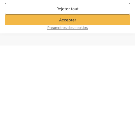
refuser tout. cookies à des fins de performance, d’analyse et
Rejeter tout
de marketing. Pour plus de détails, consultez notre
Politique de
confidentialité et de cookies
Accepter
Paramètres des cookies