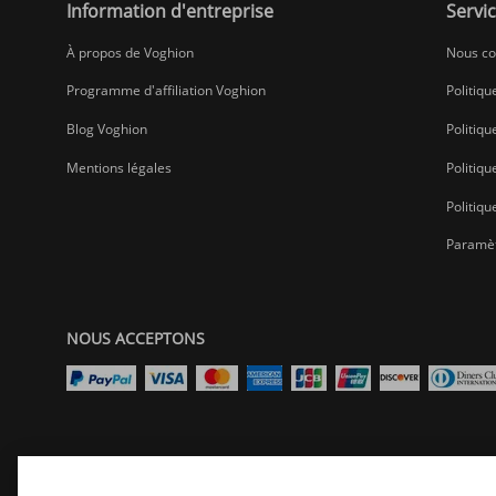
Information d'entreprise
Servic
À propos de Voghion
Nous co
Programme d'affiliation Voghion
Politiqu
Blog Voghion
Politiqu
Mentions légales
Politiq
Politiqu
Paramèt
NOUS ACCEPTONS
Sélectionnez le site Web de votre pays/région préféré