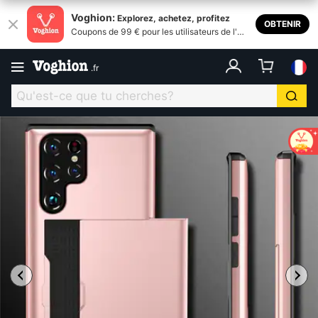
Voghion:
Explorez, achetez, profitez
OBTENIR
Coupons de 99 € pour les utilisateurs de l'ap
plication
.
fr