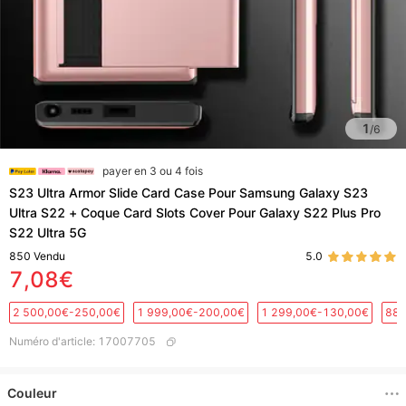
1
/
6
payer en 3 ou 4 fois
S23 Ultra Armor Slide Card Case Pour Samsung Galaxy S23
Ultra S22 + Coque Card Slots Cover Pour Galaxy S22 Plus Pro
S22 Ultra 5G
850
Vendu
5.0
7,08€
2 500,00€-250,00€
1 999,00€-200,00€
1 299,00€-130,00€
889
Numéro d'article
:
17007705
Couleur