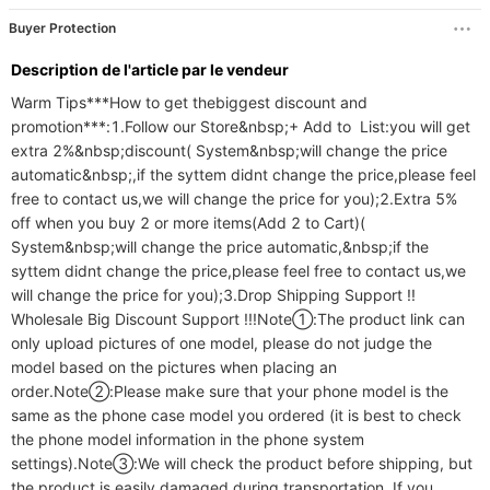
avec large ouvert
Buyer Protection
compatible avec
Huawei et Xiaomi.
Description de l'article par le vendeur
Warm Tips***How to get thebiggest discount and 
promotion***:1.Follow our Store&nbsp;+ Add to  List:you will get 
extra 2%&nbsp;discount( System&nbsp;will change the price 
automatic&nbsp;,if the syttem didnt change the price,please feel 
free to contact us,we will change the price for you);2.Extra 5% 
off when you buy 2 or more items(Add 2 to Cart)( 
System&nbsp;will change the price automatic,&nbsp;if the 
syttem didnt change the price,please feel free to contact us,we 
will change the price for you);3.Drop Shipping Support !! 
Wholesale Big Discount Support !!!Note①:The product link can 
only upload pictures of one model, please do not judge the 
model based on the pictures when placing an 
order.Note②:Please make sure that your phone model is the 
same as the phone case model you ordered (it is best to check 
the phone model information in the phone system 
settings).Note③:We will check the product before shipping, but 
the product is easily damaged during transportation. If you 