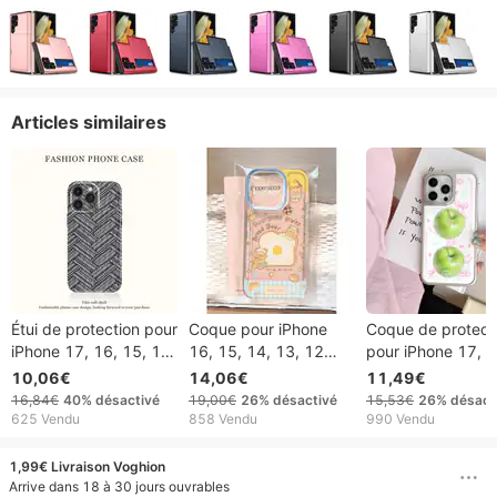
Articles similaires
Étui de protection pour
Coque pour iPhone
Coque de protect
iPhone 17, 16, 15, 14,
16, 15, 14, 13, 12
pour iPhone 17, 1
13, 12, 11 Pro, Pro
Pro, Pro Max Plus,
15, 14, 13 et 12
10,06€
14,06€
11,49€
Max Plus, 16 Premium
motif ours en pain,
pouces, motif p
16,84€
40%
désactivé
19,00€
26%
désactivé
15,53€
26%
désact
Sense, en maille
iPhone 15 Pro,
verte, compatible
625 Vendu
858 Vendu
990 Vendu
grainée, 17 Huawei
nouveau modèle
avec l'iPhone 17
P80, Xiaomi Filin 15,
14/13/12,
pouces. Coque e
1,99€ Livraison Voghion
Vivoppo
transparente
époxy électropla
Arrive dans 18 à 30 jours ouvrables