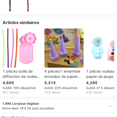
Articles similaires
1 pièces outils de
4 pièces/1 ensemble
1 pièces rouleau 
diffraction de rouleaux
enrouleur de papier
papier de jauge
de papier ondulés
diffuseur outil
incurvée dérivée
4,60€
5,31€
4,28€
Shapers de vague font
d'enroulement de
aplatisseurs créat
5,68€
19%
désactivé
6,82€
22%
désactivé
5,45€
21%
désacti
des Shapers
papier tour
bricolage artisana
867 Vendu
703 Vendu
535 Vendu
d'ondulation de papier
d'enroulement de
outils fournitures 
de rouleau froissé
papier disque
pour enfants
1,99€ Livraison Voghion
d'enroulement rond
Arrive dans 18 à 30 jours ouvrables
violet