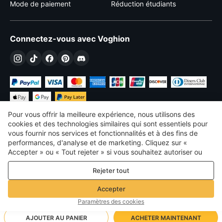
Mode de paiement
Réduction étudiants
Connectez-vous avec Voghion
Pour vous offrir la meilleure expérience, nous utilisons des
cookies et des technologies similaires qui sont essentiels pour
vous fournir nos services et fonctionnalités et à des fins de
performances, d'analyse et de marketing. Cliquez sur «
€
EUR
France
Accepter » ou « Tout rejeter » si vous souhaitez autoriser ou
refuser tout. cookies à des fins de performance, d’analyse et
©
2026
Voghion
Rejeter tout
de marketing. Pour plus de détails, consultez notre
Politique de
termes et conditions
confidentialité et de cookies
Politique de confidentialité et de cookies
Accepter
Règles communautaires
Paramètres des cookies
AJOUTER AU PANIER
ACHETER MAINTENANT