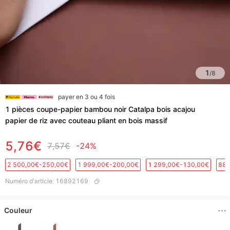
1
/
8
payer en 3 ou 4 fois
1 pièces coupe-papier bambou noir Catalpa bois acajou
papier de riz avec couteau pliant en bois massif
5,76€
7,57€
-24%
2 500,00€-250,00€
1 999,00€-200,00€
1 299,00€-130,00€
889
Numéro d'article
:
16892169
Couleur