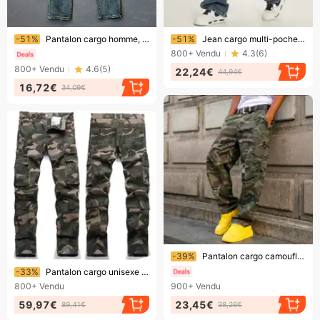
Bientôt la fin !
Bientôt la fin !
-51%
Pantalon cargo homme, coupe ample, décontracté, long, style rétro tendance et polyvalent
-51%
Jean cargo multi-poches pour homme, coupe ample, coupe droite, coupe large, style rétro délavé
800+
Vendu
4.3
(
6
)
800+
Vendu
4.6
(
5
)
22,24€
44,94€
16,72€
34,09€
Bientôt la fin !
-39%
Pantalon cargo camouflage pour homme – Vêtement de travail tactique vert militaire avec poches multiples, coupe droite et coton résistant (S-XXL)
Bientôt la fin !
-33%
Pantalon cargo unisexe slim droit à motif camouflage décontracté pour homme, avec de multiples poches.
800+
Vendu
900+
Vendu
59,97€
23,45€
89,41€
38,26€