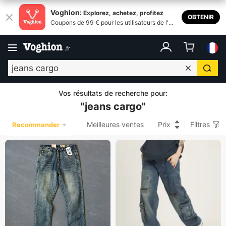
Voghion:
Explorez, achetez, profitez
OBTENIR
Coupons de 99 € pour les utilisateurs de l'ap
plication
.
fr
Vos résultats de recherche pour
:
"
jeans cargo
"
Meilleures ventes
Prix
Filtres
Recommander