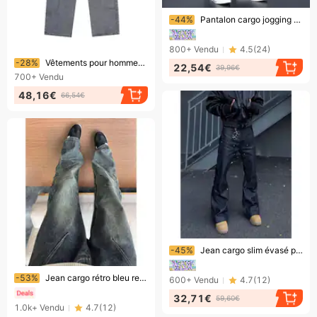
Bientôt la fin !
-44%
Pantalon cargo jogging grande taille pour homme - Coupe ample, style harem court, pantalon décontracté pour le printemps et l'automne
800+
Vendu
4.5
(
24
)
Bientôt la fin !
-28%
Vêtements pour hommes Pantalons en denim cargo High Street
22,54€
39,96€
700+
Vendu
48,16€
66,54€
Bientôt la fin !
-45%
Jean cargo slim évasé pour homme, en denim brut épais avec empiècements en forme de bûche et strass, style urbain.
Bientôt la fin !
-53%
Jean cargo rétro bleu requin délavé, coupe droite, style streetwear
600+
Vendu
4.7
(
12
)
32,71€
59,60€
1.0k+
Vendu
4.7
(
12
)