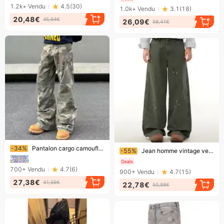
1.2k+
Vendu
4.5
(
30
)
1.0k+
Vendu
3.1
(
18
)
20,48€
45,64€
26,09€
58,41€
Bientôt la fin !
Bientôt la fin !
-34%
Pantalon cargo camouflage délavé vintage – Jean utilitaire streetwear unisexe à poches multiples – Palette camouflage neutre
-55%
Jean homme vintage vert matcha à pois délavés, coupe ample, jambes droites, pantalon cargo à jambes larges, style streetwear tendance et polyvalent
700+
Vendu
4.7
(
6
)
900+
Vendu
4.7
(
15
)
27,38€
41,56€
22,78€
50,88€