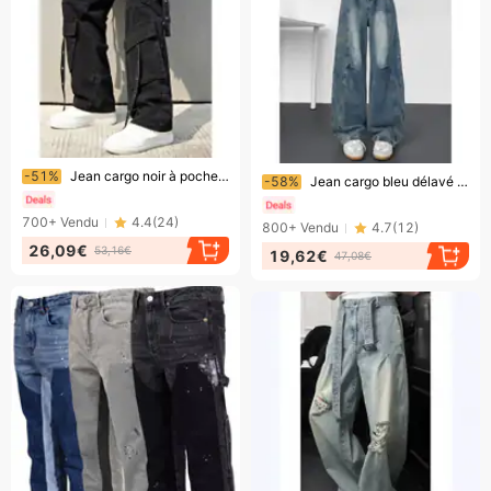
Bientôt la fin !
Bientôt la fin !
-51%
Jean cargo noir à poches multiples et ruban pour homme, style rétro américain, jambes larges et droites, version transfrontalière
-58%
Jean cargo bleu délavé style rétro américain pour homme, coupe ample, jambes droites, style patchwork, tendance et neuf.
700+
Vendu
4.4
(
24
)
800+
Vendu
4.7
(
12
)
26,09€
53,16€
19,62€
47,08€