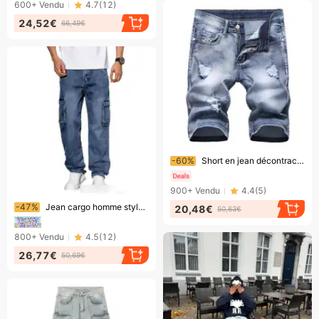
600+
Vendu
4.7
(
12
)
24,52€
66,49€
Bientôt la fin !
-60%
Short en jean décontracté pour homme avec détails déchirés, short cargo large et confortable en mélange de coton pour l'été
900+
Vendu
4.4
(
5
)
Bientôt la fin !
-47%
Jean cargo homme style rétro tendance, multipoches, coupe ample, jambe droite, pantalon décontracté printemps-automne
20,48€
50,63€
800+
Vendu
4.5
(
12
)
26,77€
50,69€