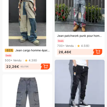
Bientôt la fin !
Jean patchwork punk pour homme – Pantalon en denim vieilli avec une touche rebelle, pantalon large d'inspiration vintage
700+
Vendu
4.5
(
6
)
Bientôt la fin !
-65%
Jean cargo homme épais, coupe droite, style américain, patchwork, marque tendance automne
26,46€
500+
Vendu
4.3
(
6
)
22,26€
62,73€