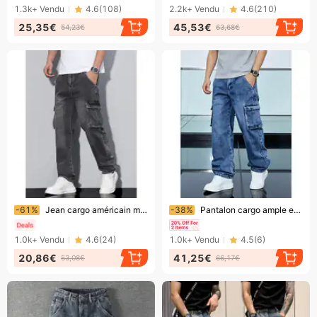
1.3k+
Vendu
4.6
(
108
)
2.2k+
Vendu
4.6
(
210
)
25,35€
45,53€
54,23€
63,68€
Bientôt la fin !
Bientôt la fin !
-61%
Jean cargo américain multipoches pour homme, coupe droite et ample, noir et gris, tissu épais, tendance, jambes larges.
-38%
Pantalon cargo ample et décontracté pour homme, coupe droite, style européen-américain polyvalent
1.0k+
Vendu
4.6
(
24
)
1.0k+
Vendu
4.5
(
6
)
20,86€
41,25€
53,08€
66,17€