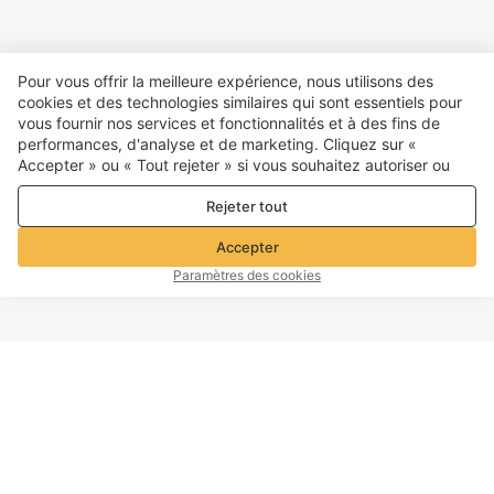
Pour vous offrir la meilleure expérience, nous utilisons des
cookies et des technologies similaires qui sont essentiels pour
vous fournir nos services et fonctionnalités et à des fins de
performances, d'analyse et de marketing. Cliquez sur «
Accepter » ou « Tout rejeter » si vous souhaitez autoriser ou
refuser tout. cookies à des fins de performance, d’analyse et
Rejeter tout
de marketing. Pour plus de détails, consultez notre
Politique de
confidentialité et de cookies
Accepter
Paramètres des cookies
HAUT DE PAGE
Information d'entreprise
Service Clients
À propos de Voghion
Contactez-nous